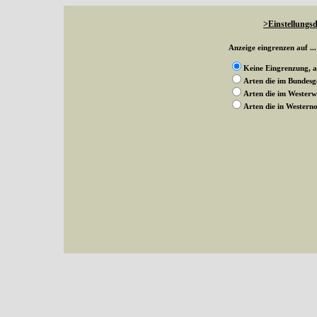
>Einstellungsd
Anzeige eingrenzen auf ...
Keine Eingrenzung, a
Arten die im Bundes
Arten die im Wester
Arten die in Weste
Mit diesen Knöpfen kann die Anzahl der Arten eingeschrängt werden, standardmäßig
alle in der Datenbank befindlichen Arten angezeigt. Sie haben folgende Möglichkeiten:
Im linken Bereich:
Keine Eingrenzung, alle Arten anzeigen
- Standard, zeigt alle Arten der Datenban
Arten die im Bundesgebiet vorkommen
- zeigt nur die Arten an, die auf dem Bu
Arten die im Westerwald vorkommen
- begrenzt die Anzeige auf Arten, die im W
Arten die in Westernohe vorkommen
- begrenzt die Anzeige auf Arten, die in We
Im rechten Bereich:
Alle Arten der Sammlung
- keine Einschränkungen, es werden alle Arten unabhängi
nur die mit Rote Liste-Status
- es werden nur Arten angezeigt, die auf der Rote Lis
Die linken und rechten Optionen können auch kombiniert werden.
Fatal error
: Uncaught ArgumentCountError: Too few arguments to function besucher_z
westerwald.de/httpdocs/vorlage/function.inc:3579 Stack trace: #0 /var/www/vhosts/sc
include('/var/www/vhosts...') #2 {main} thrown in
/var/www/vhosts/schmetterlinge-w