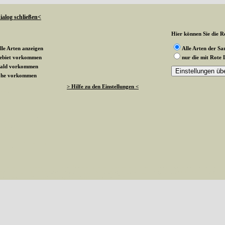
ialog schließen<
Hier können Sie die Ro
lle Arten anzeigen
Alle Arten der S
gebiet vorkommen
nur die mit Rote 
wald vorkommen
rnohe vorkommen
> Hilfe zu den Einstellungen <
 werden
k an
ndesgebiet vorkommen
esterwald vorkommen
sternohe vorkommen
g vom Status angezeigt
te stehen
aehlen(), 0 passed in /var/www/vhosts/schmetterlinge-westerwald.de/httpdocs/vorlage/foot.inc on line 8 
hmetterlinge-westerwald.de/httpdocs/vorlage/foot.inc(8): besucher_zaehlen() #1 /var/www/vhosts/schmetterl
esterwald.de/httpdocs/vorlage/function.inc
on line
3579