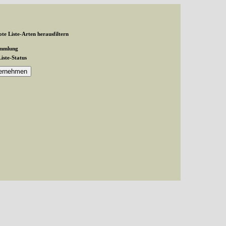
te Liste-Arten herausfiltern
ammlung
Liste-Status
and exactly 1 expected in /var/www/vhosts/schmetterlinge-
inge-westerwald.de/httpdocs/untergruppe/familie/unterfamilie/index.php(87):