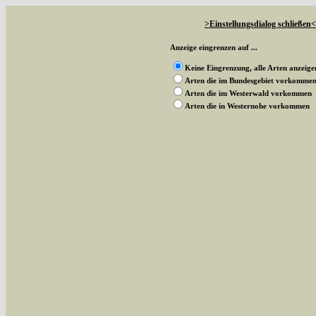
>Einstellungsdialog schließen<
Anzeige eingrenzen auf ...
Keine Eingrenzung, alle Arten anzeige
Arten die im Bundesgebiet vorkomme
Arten die im Westerwald vorkommen
Arten die in Westernohe vorkommen
Mit diesen Knöpfen kann die Anzahl der Art
alle in der Datenbank befindlichen Arten ange
Im linken Bereich:
Keine Eingrenzung, alle Arten anzeigen
- S
Arten die im Bundesgebiet vorkommen
- z
Arten die im Westerwald vorkommen
- beg
Arten die in Westernohe vorkommen
- beg
Im rechten Bereich: