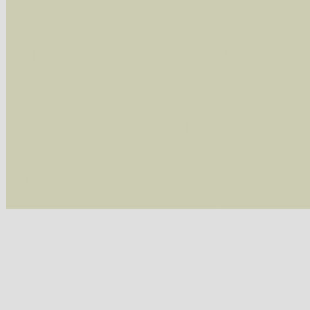
Alle Arten der Sammlung
- keine Einschrän
nur die mit Rote Liste-Status
- es werden nur
Die linken und rechten Optionen können auch
Fatal error
: Uncaught ArgumentCountError: T
/var/www/vhosts/schmetterlinge-westerwald.de/
/var/www/vhosts/schmetterlinge-westerwald.de
/var/www/vhosts/schmetterlinge-westerwald.de
/var/www/vhosts/schmetterlinge-westerwald.de
include('/var/www/vhosts...') #2 {main} thrown
westerwald.de/httpdocs/vorlage/function.i