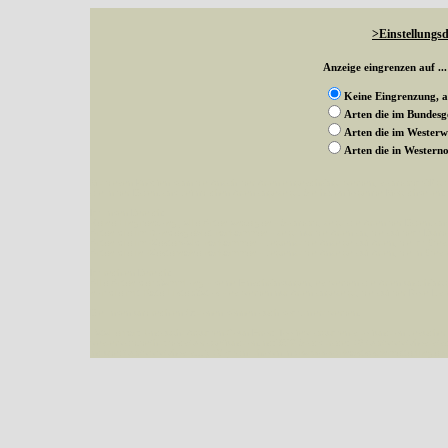
>Einstellungsd
Anzeige eingrenzen auf ...
Keine Eingrenzung, a
Arten die im Bundes
Arten die im Wester
Arten die in Weste
Mit diesen Knöpfen kann die Anzahl der Arten eingeschrängt werden, standardmäßig
alle in der Datenbank befindlichen Arten angezeigt. Sie haben folgende Möglichkeiten:
Im linken Bereich:
Keine Eingrenzung, alle Arten anzeigen
- Standard, zeigt alle Arten der Datenban
Arten die im Bundesgebiet vorkommen
- zeigt nur die Arten an, die auf dem Bu
Arten die im Westerwald vorkommen
- begrenzt die Anzeige auf Arten, die im W
Arten die in Westernohe vorkommen
- begrenzt die Anzeige auf Arten, die in We
Im rechten Bereich:
Alle Arten der Sammlung
- keine Einschränkungen, es werden alle Arten unabhängi
nur die mit Rote Liste-Status
- es werden nur Arten angezeigt, die auf der Rote Lis
Die linken und rechten Optionen können auch kombiniert werden.
Fatal error
: Uncaught ArgumentCountError: Too few arguments to function besucher_z
westerwald.de/httpdocs/vorlage/function.inc:3579 Stack trace: #0 /var/www/vhosts/sc
include('/var/www/vhosts...') #2 {main} thrown in
/var/www/vhosts/schmetterlinge-w