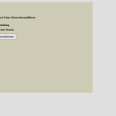
te Liste-Arten herausfiltern
ammlung
Liste-Status
and exactly 1 expected in /var/www/vhosts/schmetterlinge-
inge-westerwald.de/httpdocs/untergruppe/familie/unterfamilie/index.php(87):