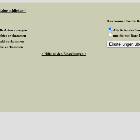
ialog schließen<
Hier können Sie die Ro
lle Arten anzeigen
Alle Arten der S
gebiet vorkommen
nur die mit Rote 
wald vorkommen
rnohe vorkommen
> Hilfe zu den Einstellungen <
 werden
k an
ndesgebiet vorkommen
esterwald vorkommen
sternohe vorkommen
g vom Status angezeigt
te stehen
aehlen(), 0 passed in /var/www/vhosts/schmetterlinge-westerwald.de/httpdocs/vorlage/foot.inc on line 8 
hmetterlinge-westerwald.de/httpdocs/vorlage/foot.inc(8): besucher_zaehlen() #1 /var/www/vhosts/schmetterl
esterwald.de/httpdocs/vorlage/function.inc
on line
3579