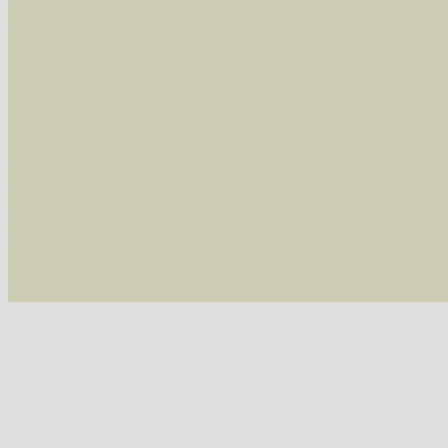
Alle Arten der Sammlung
- keine Einschrän
nur die mit Rote Liste-Status
- es werden nur
Die linken und rechten Optionen können auch
Fatal error
: Uncaught ArgumentCountError: T
/var/www/vhosts/schmetterlinge-westerwald.de/
/var/www/vhosts/schmetterlinge-westerwald.de
/var/www/vhosts/schmetterlinge-westerwald.de
/var/www/vhosts/schmetterlinge-westerwald.de
include('/var/www/vhosts...') #2 {main} thrown
westerwald.de/httpdocs/vorlage/function.i