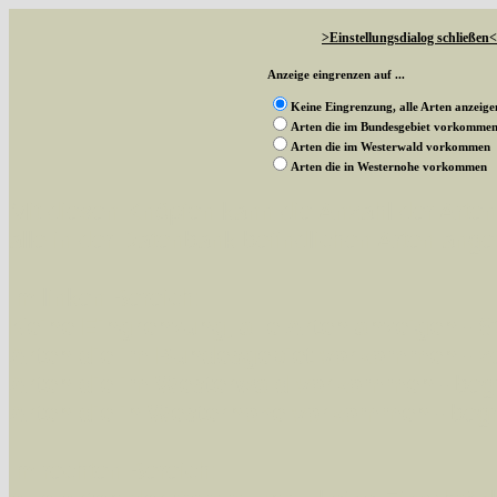
>Einstellungsdialog schließen<
Anzeige eingrenzen auf ...
Keine Eingrenzung, alle Arten anzeige
Arten die im Bundesgebiet vorkomme
Arten die im Westerwald vorkommen
Arten die in Westernohe vorkommen
Mit diesen Knöpfen kann die Anzahl der Art
alle in der Datenbank befindlichen Arten ange
Im linken Bereich:
Keine Eingrenzung, alle Arten anzeigen
- S
Arten die im Bundesgebiet vorkommen
- z
Arten die im Westerwald vorkommen
- beg
Arten die in Westernohe vorkommen
- beg
Im rechten Bereich: