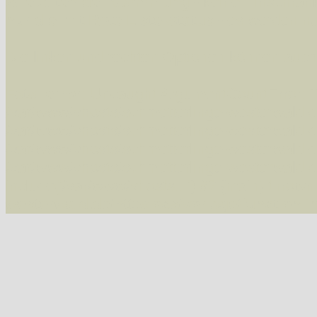
Alle Arten der Sammlung
- keine Einschrän
nur die mit Rote Liste-Status
- es werden nur
Die linken und rechten Optionen können auch
Fatal error
: Uncaught ArgumentCountError: T
/var/www/vhosts/schmetterlinge-westerwald.de/
/var/www/vhosts/schmetterlinge-westerwald.de
/var/www/vhosts/schmetterlinge-westerwald.de
/var/www/vhosts/schmetterlinge-westerwald.de
include('/var/www/vhosts...') #2 {main} thrown
westerwald.de/httpdocs/vorlage/function.i