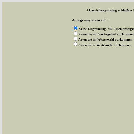
>Einstellungsdialog schließen<
Anzeige eingrenzen auf ...
Keine Eingrenzung, alle Arten anzeige
Arten die im Bundesgebiet vorkomme
Arten die im Westerwald vorkommen
Arten die in Westernohe vorkommen
Mit diesen Knöpfen kann die Anzahl der Art
alle in der Datenbank befindlichen Arten ange
Im linken Bereich:
Keine Eingrenzung, alle Arten anzeigen
- S
Arten die im Bundesgebiet vorkommen
- z
Arten die im Westerwald vorkommen
- beg
Arten die in Westernohe vorkommen
- beg
Im rechten Bereich: