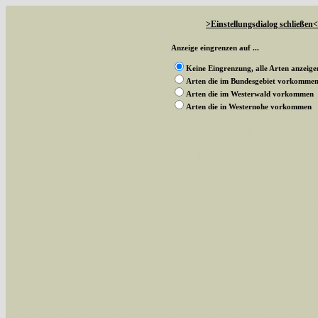
>Einstellungsdialog schließen<
Anzeige eingrenzen auf ...
Keine Eingrenzung, alle Arten anzeige
Arten die im Bundesgebiet vorkomme
Arten die im Westerwald vorkommen
Arten die in Westernohe vorkommen
Mit diesen Knöpfen kann die Anzahl der Art
alle in der Datenbank befindlichen Arten ange
Im linken Bereich:
Keine Eingrenzung, alle Arten anzeigen
- S
Arten die im Bundesgebiet vorkommen
- z
Arten die im Westerwald vorkommen
- beg
Arten die in Westernohe vorkommen
- beg
Im rechten Bereich: