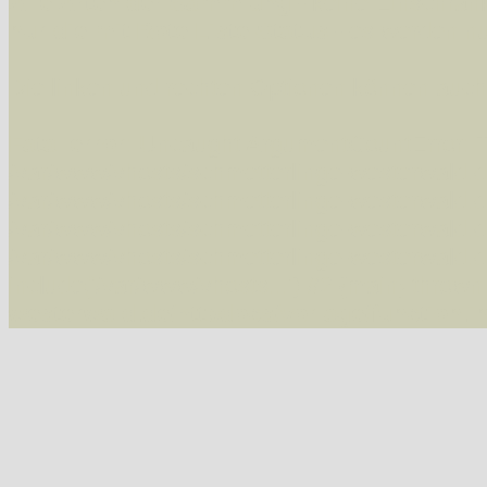
Alle Arten der Sammlung
- keine Einschrän
nur die mit Rote Liste-Status
- es werden nur
Die linken und rechten Optionen können auch
Fatal error
: Uncaught ArgumentCountError: T
/var/www/vhosts/schmetterlinge-westerwald.de/
/var/www/vhosts/schmetterlinge-westerwald.de
/var/www/vhosts/schmetterlinge-westerwald.de
/var/www/vhosts/schmetterlinge-westerwald.de
include('/var/www/vhosts...') #2 {main} thrown
westerwald.de/httpdocs/vorlage/function.i