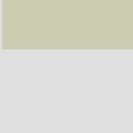
/var/www/vhosts/schmetterlinge-westerwald.de/
/var/www/vhosts/schmetterlinge-westerwald.de
/var/www/vhosts/schmetterlinge-westerwald.de
/var/www/vhosts/schmetterlinge-westerwald.de
include('/var/www/vhosts...') #2 {main} thrown
westerwald.de/httpdocs/vorlage/function.i