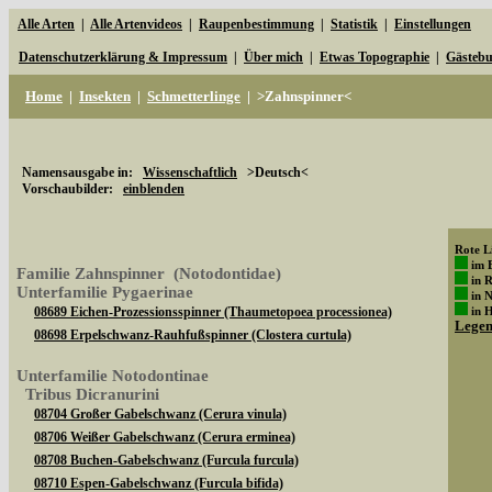
Alle Arten
|
Alle Artenvideos
|
Raupenbestimmung
|
Statistik
|
Einstellungen
Datenschutzerklärung & Impressum
|
Über mich
|
Etwas Topographie
|
Gästeb
Home
|
Insekten
|
Schmetterlinge
|
>Zahnspinner<
Namensausgabe in:
Wissenschaftlich
>Deutsch<
Vorschaubilder:
einblenden
Rote Li
im 
Familie Zahnspinner (Notodontidae)
in 
Unterfamilie Pygaerinae
in 
08689 Eichen-Prozessionsspinner (Thaumetopoea processionea)
in 
Lege
08698 Erpelschwanz-Rauhfußspinner (Clostera curtula)
Unterfamilie Notodontinae
Tribus Dicranurini
08704 Großer Gabelschwanz (Cerura vinula)
08706 Weißer Gabelschwanz (Cerura erminea)
08708 Buchen-Gabelschwanz (Furcula furcula)
08710 Espen-Gabelschwanz (Furcula bifida)