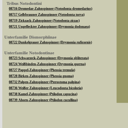
Tribus Notodontini
08716 Dromedar-Zahnspinner (Notodonta dromedarius)
08717 Gelbbrauner Zahnspinner (Notodonta torva)
08719 Zickzack-Zahnspinner (Notodonta ziczac)
08721 Ungefleckter Zahnspinner (Drymonia dodonaea)
Unterfamilie Dismorphiinae
08722 Dunkelgrauer Zahnspinner (Drymonia ruficornis)
Unterfamilie Notodontinae
08723 Schwarzeck-Zahnspinner (Drymonia obliterata)
08724 Weißbinden-Zahnspinner (Drymonia querna)
08727 Pappel-Zahnspinner (Pheosia tremula)
08728 Birken-Zahnspinner (Pheosia gnoma)
08732 Palpen-Zahnspinner (Pterostoma palpina)
08736 Weißer Zahnspinner (Leucodonta bicoloria)
08738 Kamel-Zahnspinner (Ptilodon capucina)
08739 Ahorn-Zahnspinner (Ptilodon cucullina)
Sie können nach mehreren Suchbegriffen oder
08747 Pappelauen-Zahnspinner (Gluphisia crenata)
Unterfamilie Phalerinae
Bei der Suche wird nach dem Suchbegriff in al
08750 Mondvogel (Phalera bucephala)
08754 Eichen-Zahnspinner (Peridea anceps)