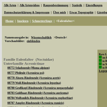
Alle Arten
|
Alle Artenvideos
|
Raupenbestimmung
|
Statistik
|
Einstellungen
Datenschutzerklärung & Impressum
|
Über mich
|
Etwas Topographie
|
Gästeb
Home
|
Insekten
|
Schmetterlinge
|
>Eulenfalter<
Namensausgabe in:
Wissenschaftlich
>Deutsch<
Vorschaubilder:
einblenden
Rote Li
im 
Familie Eulenfalter (Noctuidae)
in 
Unterfamilie Acronictinae
in 
08772 Seladoneule (Moma alpium)
in 
Lege
08777 Pfeileule (Acronicta psi)
08778 Ahorn-Rindeneule (Acronicta aceris)
08779 Woll-Rindeneule (Acronicta leporina)
08780 Großkopf-Rindeneule (Acronicta megacephala)
08783 Goldhaar-Rindeneule (Acronicta auricoma)
08784 Wolfsmilch-Rindeneule (Acronicta euphorbiae)
08787 Ampfer-Rindeneule (Acronicta rumicis)