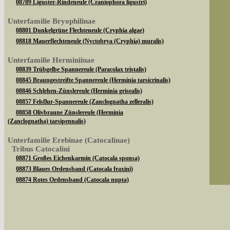
08789 Liguster-Rindeneule (Craniophora ligustri)
Unterfamilie Bryophilinae
08801 Dunkelgrüne Flechteneule (Cryphia algae)
08818 Mauerflechteneule (Nyctobrya (Cryphia) muralis)
Unterfamilie Herminiinae
08839 Trübgelbe Spannereule (Paracolax tristalis)
08845 Braungestreifte Spannereule (Herminia tarsicrinalis)
08846 Schlehen-Zünslereule (Herminia grisealis)
08857 Felsflur-Spannereule (Zanclognatha zelleralis)
08858 Olivbraune Zünslereule (Herminia
(Zanclognatha) tarsipennalis)
Unterfamilie Erebinae (Catocalinae)
Tribus Catocalini
08871 Großes Eichenkarmin (Catocala sponsa)
08873 Blaues Ordensband (Catocala fraxini)
08874 Rotes Ordensband (Catocala nupta)
Sie können nach mehreren Suchbegriffen oder
08882 Kleines Eichenkarmin (Catocala promissa)
08890 Gelbes Ordensband (Catocala fulminea)
Tribus Ophiusini
Bei der Suche wird nach dem Suchbegriff in al
08904 Brombeereule (Dysgonia algira)