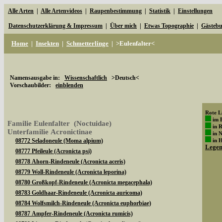
Alle Arten
|
Alle Artenvideos
|
Raupenbestimmung
|
Statistik
|
Einstellungen
Datenschutzerklärung & Impressum
|
Über mich
|
Etwas Topographie
|
Gästeb
Home
|
Insekten
|
Schmetterlinge
|
>Eulenfalter<
Namensausgabe in:
Wissenschaftlich
>Deutsch<
Vorschaubilder:
einblenden
Rote Li
im 
Familie Eulenfalter (Noctuidae)
in 
Unterfamilie Acronictinae
in 
08772 Seladoneule (Moma alpium)
in 
Lege
08777 Pfeileule (Acronicta psi)
08778 Ahorn-Rindeneule (Acronicta aceris)
08779 Woll-Rindeneule (Acronicta leporina)
08780 Großkopf-Rindeneule (Acronicta megacephala)
08783 Goldhaar-Rindeneule (Acronicta auricoma)
08784 Wolfsmilch-Rindeneule (Acronicta euphorbiae)
08787 Ampfer-Rindeneule (Acronicta rumicis)