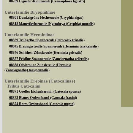
08789 Liguster-Rindeneule (Craniophora ligustri)
Unterfamilie Bryophilinae
08801 Dunkelgrüne Flechteneule (Cryphia algae)
08818 Mauerflechteneule (Nyctobrya (Cryphia) muralis)
Unterfamilie Herminiinae
08839 Trübgelbe Spannereule (Paracolax tristalis)
08845 Braungestreifte Spannereule (Herminia tarsicrinalis)
08846 Schlehen-Zünslereule (Herminia grisealis)
08857 Felsflur-Spannereule (Zanclognatha zelleralis)
08858 Olivbraune Zünslereule (Herminia
(Zanclognatha) tarsipennalis)
Unterfamilie Erebinae (Catocalinae)
Tribus Catocalini
08871 Großes Eichenkarmin (Catocala sponsa)
08873 Blaues Ordensband (Catocala fraxini)
08874 Rotes Ordensband (Catocala nupta)
Sie können nach mehreren Suchbegriffen oder
08882 Kleines Eichenkarmin (Catocala promissa)
08890 Gelbes Ordensband (Catocala fulminea)
Tribus Ophiusini
Bei der Suche wird nach dem Suchbegriff in al
08904 Brombeereule (Dysgonia algira)