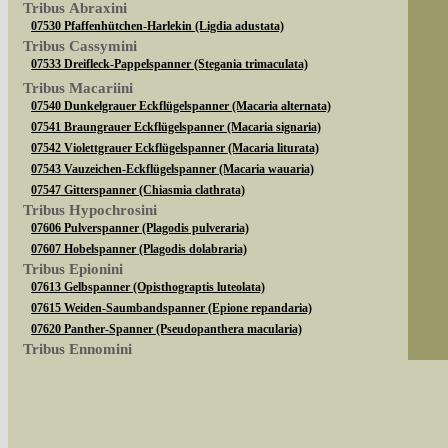
Tribus Abraxini
07530 Pfaffenhütchen-Harlekin (Ligdia adustata)
Tribus Cassymini
07533 Dreifleck-Pappelspanner (Stegania trimaculata)
Tribus Macariini
07540 Dunkelgrauer Eckflügelspanner (Macaria alternata)
07541 Braungrauer Eckflügelspanner (Macaria signaria)
07542 Violettgrauer Eckflügelspanner (Macaria liturata)
07543 Vauzeichen-Eckflügelspanner (Macaria wauaria)
07547 Gitterspanner (Chiasmia clathrata)
Tribus Hypochrosini
07606 Pulverspanner (Plagodis pulveraria)
07607 Hobelspanner (Plagodis dolabraria)
Tribus Epionini
07613 Gelbspanner (Opisthograptis luteolata)
07615 Weiden-Saumbandspanner (Epione repandaria)
07620 Panther-Spanner (Pseudopanthera macularia)
Tribus Ennomini
Sie können nach mehreren Suchbegriffen oder
07630 Fliederspanner (Apeira syringaria)
07633 Eichen-Zackenrandspanner (Ennomos quercinaria)
07635 Eschen-Zackenrandspanner (Ennomos fuscantaria)
Bei der Suche wird nach dem Suchbegriff in al
07641 Dreistreifiger Mondfleckspanner (Selenia dentaria)