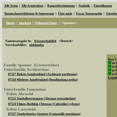
Alle Arten
|
Alle Artenvideos
|
Raupenbestimmung
|
Statistik
|
Einstellungen
Datenschutzerklärung & Impressum
|
Über mich
|
Etwas Topographie
|
Gästeb
Home
|
Insekten
|
Schmetterlinge
|
>Spanner<
Namensausgabe in:
Wissenschaftlich
>Deutsch<
Vorschaubilder:
einblenden
Rote Li
im 
Familie Spanner (Geometridae)
in 
Unterfamilie Archiearinae
in 
07517 Birken-Jungfernkind (Archiearis parthenias)
in 
Lege
07518 Mittleres Jungfernkind (Boudinotiana notha)
Unterfamilie Ennominae
Tribus Abraxini
07522 Stachelbeerspanner (Abraxas grossulariata)
07524 Ulmen-Harlekin (Abraxas (Calospilos) sylvata)
Tribus Cassymini
07527 Vogelschmeiss-Spanner (Lomaspilis marginata)