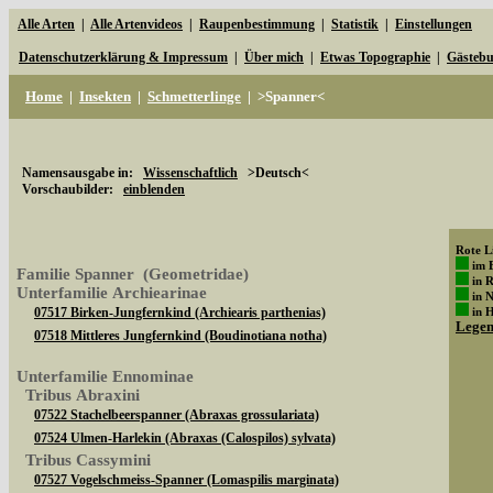
Alle Arten
|
Alle Artenvideos
|
Raupenbestimmung
|
Statistik
|
Einstellungen
Datenschutzerklärung & Impressum
|
Über mich
|
Etwas Topographie
|
Gästeb
Home
|
Insekten
|
Schmetterlinge
|
>Spanner<
Namensausgabe in:
Wissenschaftlich
>Deutsch<
Vorschaubilder:
einblenden
Rote Li
im 
Familie Spanner (Geometridae)
in 
Unterfamilie Archiearinae
in 
07517 Birken-Jungfernkind (Archiearis parthenias)
in 
Lege
07518 Mittleres Jungfernkind (Boudinotiana notha)
Unterfamilie Ennominae
Tribus Abraxini
07522 Stachelbeerspanner (Abraxas grossulariata)
07524 Ulmen-Harlekin (Abraxas (Calospilos) sylvata)
Tribus Cassymini
07527 Vogelschmeiss-Spanner (Lomaspilis marginata)