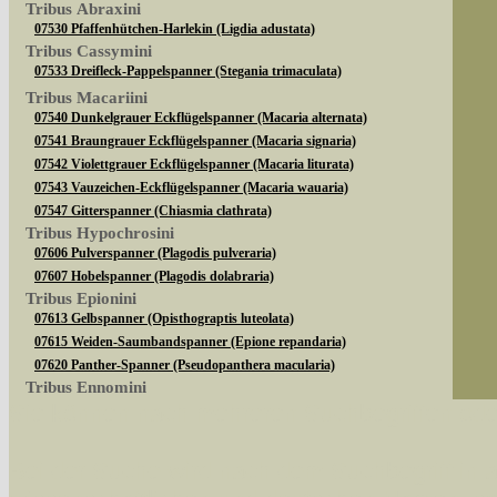
Tribus Abraxini
07530 Pfaffenhütchen-Harlekin (Ligdia adustata)
Tribus Cassymini
07533 Dreifleck-Pappelspanner (Stegania trimaculata)
Tribus Macariini
07540 Dunkelgrauer Eckflügelspanner (Macaria alternata)
07541 Braungrauer Eckflügelspanner (Macaria signaria)
07542 Violettgrauer Eckflügelspanner (Macaria liturata)
07543 Vauzeichen-Eckflügelspanner (Macaria wauaria)
07547 Gitterspanner (Chiasmia clathrata)
Tribus Hypochrosini
07606 Pulverspanner (Plagodis pulveraria)
07607 Hobelspanner (Plagodis dolabraria)
Tribus Epionini
07613 Gelbspanner (Opisthograptis luteolata)
07615 Weiden-Saumbandspanner (Epione repandaria)
07620 Panther-Spanner (Pseudopanthera macularia)
Tribus Ennomini
Sie können nach mehreren Suchbegriffen oder
07630 Fliederspanner (Apeira syringaria)
07633 Eichen-Zackenrandspanner (Ennomos quercinaria)
07635 Eschen-Zackenrandspanner (Ennomos fuscantaria)
Bei der Suche wird nach dem Suchbegriff in al
07641 Dreistreifiger Mondfleckspanner (Selenia dentaria)