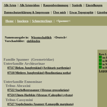
Alle Arten
|
Alle Artenvideos
|
Raupenbestimmung
|
Statistik
|
Einstellungen
Datenschutzerklärung & Impressum
|
Über mich
|
Etwas Topographie
|
Gästeb
Home
|
Insekten
|
Schmetterlinge
|
>Spanner<
Namensausgabe in:
Wissenschaftlich
>Deutsch<
Vorschaubilder:
einblenden
Rote Li
im 
Familie Spanner (Geometridae)
in 
Unterfamilie Archiearinae
in 
07517 Birken-Jungfernkind (Archiearis parthenias)
in 
Lege
07518 Mittleres Jungfernkind (Boudinotiana notha)
Unterfamilie Ennominae
Tribus Abraxini
07522 Stachelbeerspanner (Abraxas grossulariata)
07524 Ulmen-Harlekin (Abraxas (Calospilos) sylvata)
Tribus Cassymini
07527 Vogelschmeiss-Spanner (Lomaspilis marginata)