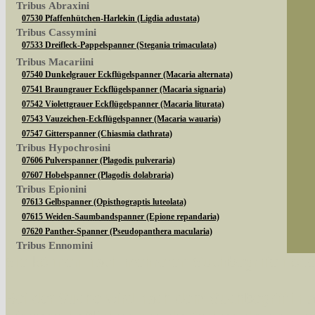
Tribus Abraxini
07530 Pfaffenhütchen-Harlekin (Ligdia adustata)
Tribus Cassymini
07533 Dreifleck-Pappelspanner (Stegania trimaculata)
Tribus Macariini
07540 Dunkelgrauer Eckflügelspanner (Macaria alternata)
07541 Braungrauer Eckflügelspanner (Macaria signaria)
07542 Violettgrauer Eckflügelspanner (Macaria liturata)
07543 Vauzeichen-Eckflügelspanner (Macaria wauaria)
07547 Gitterspanner (Chiasmia clathrata)
Tribus Hypochrosini
07606 Pulverspanner (Plagodis pulveraria)
07607 Hobelspanner (Plagodis dolabraria)
Tribus Epionini
07613 Gelbspanner (Opisthograptis luteolata)
07615 Weiden-Saumbandspanner (Epione repandaria)
07620 Panther-Spanner (Pseudopanthera macularia)
Tribus Ennomini
Sie können nach mehreren Suchbegriffen oder
07630 Fliederspanner (Apeira syringaria)
07633 Eichen-Zackenrandspanner (Ennomos quercinaria)
07635 Eschen-Zackenrandspanner (Ennomos fuscantaria)
Bei der Suche wird nach dem Suchbegriff in al
07641 Dreistreifiger Mondfleckspanner (Selenia dentaria)