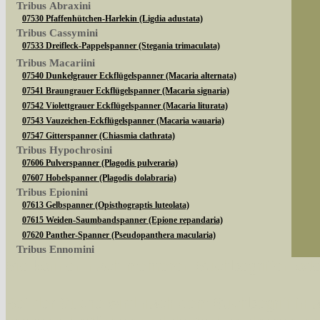
Tribus Abraxini
07530 Pfaffenhütchen-Harlekin (Ligdia adustata)
Tribus Cassymini
07533 Dreifleck-Pappelspanner (Stegania trimaculata)
Tribus Macariini
07540 Dunkelgrauer Eckflügelspanner (Macaria alternata)
07541 Braungrauer Eckflügelspanner (Macaria signaria)
07542 Violettgrauer Eckflügelspanner (Macaria liturata)
07543 Vauzeichen-Eckflügelspanner (Macaria wauaria)
07547 Gitterspanner (Chiasmia clathrata)
Tribus Hypochrosini
07606 Pulverspanner (Plagodis pulveraria)
07607 Hobelspanner (Plagodis dolabraria)
Tribus Epionini
07613 Gelbspanner (Opisthograptis luteolata)
07615 Weiden-Saumbandspanner (Epione repandaria)
07620 Panther-Spanner (Pseudopanthera macularia)
Tribus Ennomini
Sie können nach mehreren Suchbegriffen oder
07630 Fliederspanner (Apeira syringaria)
07633 Eichen-Zackenrandspanner (Ennomos quercinaria)
07635 Eschen-Zackenrandspanner (Ennomos fuscantaria)
Bei der Suche wird nach dem Suchbegriff in al
07641 Dreistreifiger Mondfleckspanner (Selenia dentaria)