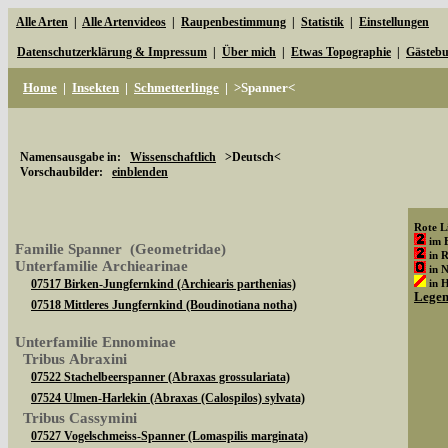
Alle Arten
|
Alle Artenvideos
|
Raupenbestimmung
|
Statistik
|
Einstellungen
Datenschutzerklärung & Impressum
|
Über mich
|
Etwas Topographie
|
Gästeb
Home
|
Insekten
|
Schmetterlinge
|
>Spanner<
Namensausgabe in:
Wissenschaftlich
>Deutsch<
Vorschaubilder:
einblenden
Rote Li
im 
Familie Spanner (Geometridae)
in 
Unterfamilie Archiearinae
in 
07517 Birken-Jungfernkind (Archiearis parthenias)
in 
Lege
07518 Mittleres Jungfernkind (Boudinotiana notha)
Unterfamilie Ennominae
Tribus Abraxini
07522 Stachelbeerspanner (Abraxas grossulariata)
07524 Ulmen-Harlekin (Abraxas (Calospilos) sylvata)
Tribus Cassymini
07527 Vogelschmeiss-Spanner (Lomaspilis marginata)