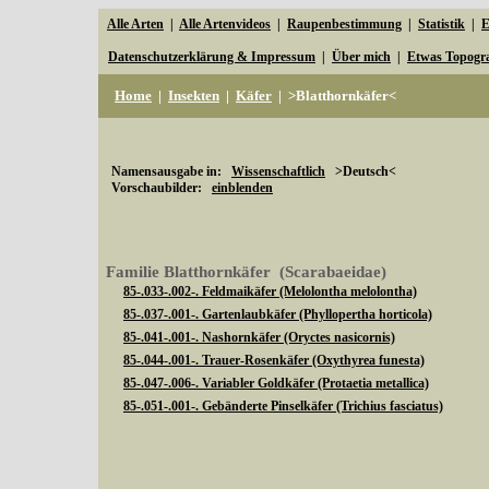
Alle Arten
|
Alle Artenvideos
|
Raupenbestimmung
|
Statistik
|
E
Datenschutzerklärung & Impressum
|
Über mich
|
Etwas Topogr
Home
|
Insekten
|
Käfer
|
>Blatthornkäfer<
Namensausgabe in:
Wissenschaftlich
>Deutsch<
Vorschaubilder:
einblenden
Familie Blatthornkäfer (Scarabaeidae)
85-.033-.002-. Feldmaikäfer (Melolontha melolontha)
85-.037-.001-. Gartenlaubkäfer (Phyllopertha horticola)
85-.041-.001-. Nashornkäfer (Oryctes nasicornis)
85-.044-.001-. Trauer-Rosenkäfer (Oxythyrea funesta)
85-.047-.006-. Variabler Goldkäfer (Protaetia metallica)
85-.051-.001-. Gebänderte Pinselkäfer (Trichius fasciatus)