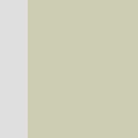
Sie können nach mehreren Suchbegriffen oder Arten gleichzeitig suchen (Familien od
Bei der Suche wird nach dem Suchbegriff in allen Datenbankfeldern gesucht. So läß
Code bei Käfern suchen.
Mit diesen Knöpfen kann die Anzahl der Arten eingeschrän
alle in der Datenbank befindlichen Arten angezeigt. Sie haben folgende Möglichkeiten:
Im linken Bereich:
Keine Eingrenzung, alle Arten anzeigen
- Standard, zeigt alle Arten der Datenban
Arten die im Bundesgebiet vorkommen
- zeigt nur die Arten an, die auf dem Bu