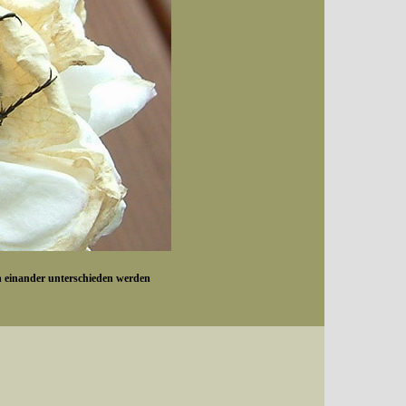
on einander unterschieden werden
Datum (Format: 2008/07/16), Artenkennziffern nach Karsholt/Razowski oder dem EDV-