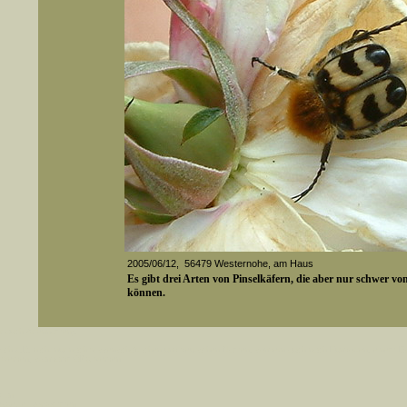
2005/06/12, 56479 Westernohe, am Haus
Es gibt drei Arten von Pinselkäfern, die aber nur schwer v
können.
er auch Artennamen).
Media-ID: 2271
t sich z.B. nicht nur nach wissenschaftlichen und deutschen Namen, sondern auch nach Fundorten, einem 
gt werden, standardmäßig werden
k an
ndesgebiet vorkommen