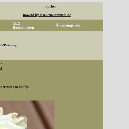
Suchen
powerd by insekten-sammeln.de
Seite
Änderungsliste
Bookmarken
lz/Paarung
-.
us
ber nicht so häufig.