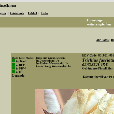
instellungen
aphie
|
Gästebuch
|
E-Mail
|
Links
Homepage
weiterempfehlen
alle Fotos
|
Ba
EDV-Code: 85-.051-.001
Rote Liste-Status:
Diese Art nachgewiesen:
Trichius fasciat
In Deutschland: Ja
im Bund
Im Hohen Westerwald: Ja
(LINNAEUS, 1758)
in RLP
Gemarkung Westernohe: Ja
Gebänderte Pinselkäfer
in NRW
Art-ID: 496
in HE
Legende
Kommt überall vor, ist a
Media-ID: 2270