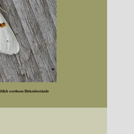
aftlich wertlosen Birkenbestände
Datum (Format: 2008/07/16), Artenkennziffern nach Karsholt/Razowski oder dem EDV-