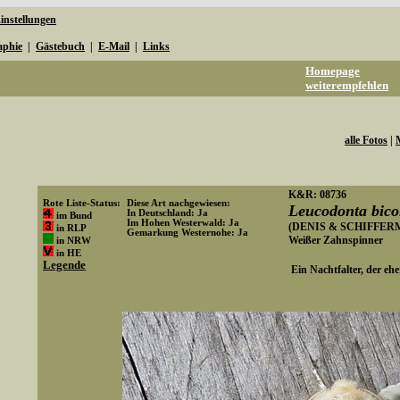
instellungen
aphie
|
Gästebuch
|
E-Mail
|
Links
Homepage
weiterempfehlen
alle Fotos
|
K&R: 08736
Rote Liste-Status:
Diese Art nachgewiesen:
Leucodonta bico
In Deutschland: Ja
im Bund
Im Hohen Westerwald: Ja
(DENIS & SCHIFFERM
in RLP
Gemarkung Westernohe: Ja
Weißer Zahnspinner
in NRW
Art-ID: 612
in HE
Legende
Ein Nachtfalter, der ehe
Media-ID: 3061