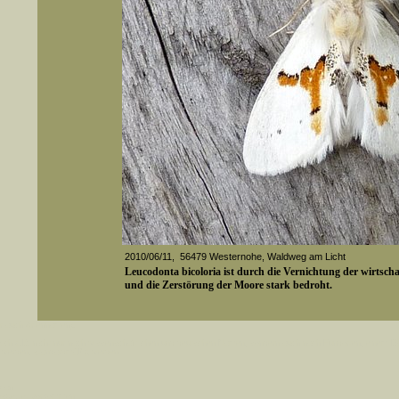
2010/06/11, 56479 Westernohe, Waldweg am Licht
Leucodonta bicoloria ist durch die Vernichtung der wirtsch
und die Zerstörung der Moore stark bedroht.
er auch Artennamen).
Media-ID: 3062
t sich z.B. nicht nur nach wissenschaftlichen und deutschen Namen, sondern auch nach Fundorten, einem 
gt werden, standardmäßig werden
k an
ndesgebiet vorkommen