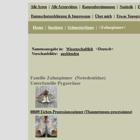
Alle Arten
|
Alle Artenvideos
|
Raupenbestimmung
|
Statistik
|
E
Datenschutzerklärung & Impressum
|
Über mich
|
Etwas Topogr
Home
|
Insekten
|
Schmetterlinge
|
>Zahnspinner<
Namensausgabe in:
Wissenschaftlich
>Deutsch<
Vorschaubilder:
ausblenden
Familie Zahnspinner (Notodontidae)
Unterfamilie Pygaerinae
08689 Eichen-Prozessionsspinner (Thaumetopoea processionea)