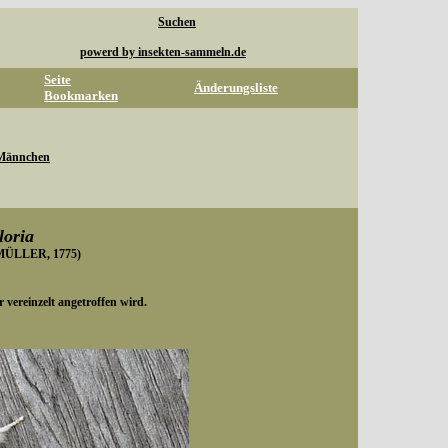
Suchen
powerd by insekten-sammeln.de
Seite
Änderungsliste
Bookmarken
Männchen
loria
ÜLLER, 1775)
r vereinzelt angetroffen wird.