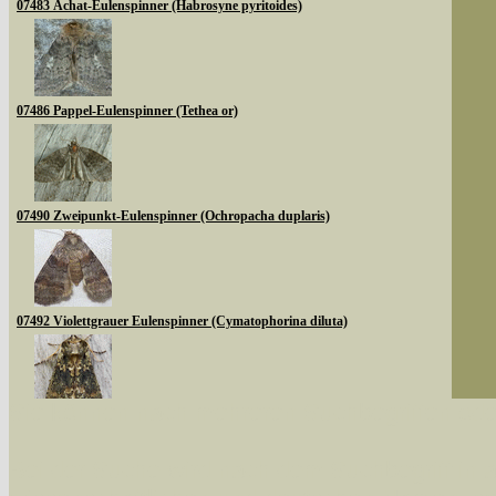
07483 Achat-Eulenspinner (Habrosyne pyritoides)
07486 Pappel-Eulenspinner (Tethea or)
07490 Zweipunkt-Eulenspinner (Ochropacha duplaris)
07492 Violettgrauer Eulenspinner (Cymatophorina diluta)
Sie können nach mehreren Suchbegriffen oder
07494 Moosgrüner Eulenspinner (Polyploca ridens)
Bei der Suche wird nach dem Suchbegriff in al