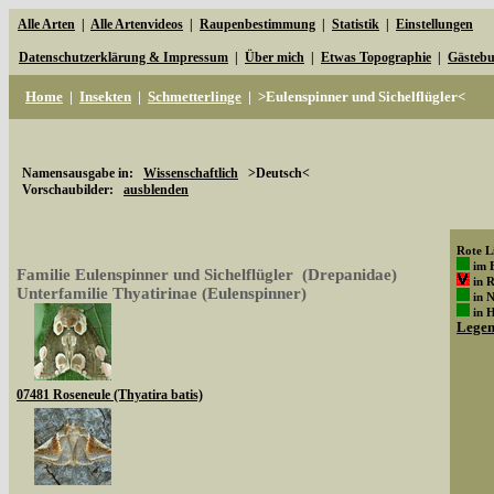
Alle Arten
|
Alle Artenvideos
|
Raupenbestimmung
|
Statistik
|
Einstellungen
Datenschutzerklärung & Impressum
|
Über mich
|
Etwas Topographie
|
Gästeb
Home
|
Insekten
|
Schmetterlinge
|
>Eulenspinner und Sichelflügler<
Namensausgabe in:
Wissenschaftlich
>Deutsch<
Vorschaubilder:
ausblenden
Rote Li
im 
Familie Eulenspinner und Sichelflügler (Drepanidae)
in 
Unterfamilie Thyatirinae (Eulenspinner)
in 
in 
Lege
07481 Roseneule (Thyatira batis)