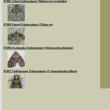
07483 Achat-Eulenspinner (Habrosyne pyritoides)
07486 Pappel-Eulenspinner (Tethea or)
07490 Zweipunkt-Eulenspinner (Ochropacha duplaris)
07492 Violettgrauer Eulenspinner (Cymatophorina diluta)
Sie können nach mehreren Suchbegriffen oder
07494 Moosgrüner Eulenspinner (Polyploca ridens)
Bei der Suche wird nach dem Suchbegriff in al