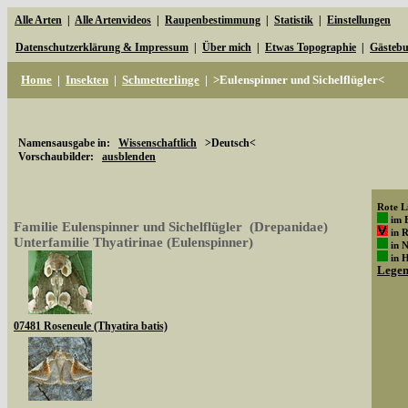
Alle Arten
|
Alle Artenvideos
|
Raupenbestimmung
|
Statistik
|
Einstellungen
Datenschutzerklärung & Impressum
|
Über mich
|
Etwas Topographie
|
Gästeb
Home
|
Insekten
|
Schmetterlinge
|
>Eulenspinner und Sichelflügler<
Namensausgabe in:
Wissenschaftlich
>Deutsch<
Vorschaubilder:
ausblenden
Rote Li
im 
Familie Eulenspinner und Sichelflügler (Drepanidae)
in 
Unterfamilie Thyatirinae (Eulenspinner)
in 
in 
Lege
07481 Roseneule (Thyatira batis)