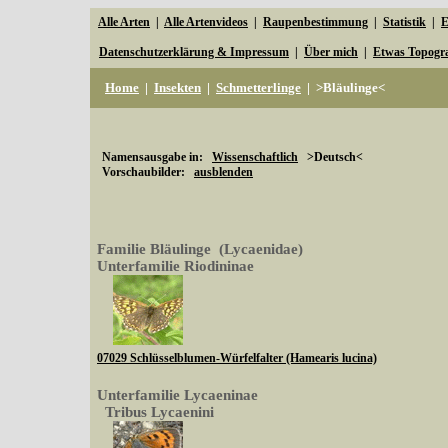
Alle Arten
|
Alle Artenvideos
|
Raupenbestimmung
|
Statistik
|
E
Datenschutzerklärung & Impressum
|
Über mich
|
Etwas Topogr
Home
|
Insekten
|
Schmetterlinge
|
>Bläulinge<
Namensausgabe in:
Wissenschaftlich
>Deutsch<
Vorschaubilder:
ausblenden
Familie Bläulinge (Lycaenidae)
Unterfamilie Riodininae
07029 Schlüsselblumen-Würfelfalter (Hamearis lucina)
Unterfamilie Lycaeninae
Tribus Lycaenini