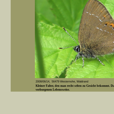
2008/06/14, 56479 Westernohe, Waldrand
Kleiner Falter, den man recht selten zu Gesicht bekommt. Das
verborgenen Lebensweise.
er auch Artennamen).
t sich z.B. nicht nur nach wissenschaftlichen und deutschen Namen, sondern auch nach Fundorten, einem 
gt werden, standardmäßig werden
Media-ID: 2523
k an
ndesgebiet vorkommen