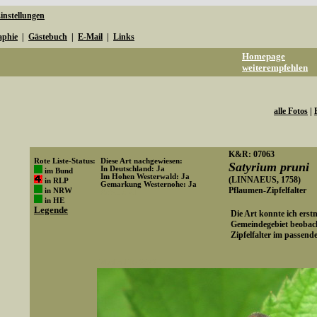
instellungen
aphie
|
Gästebuch
|
E-Mail
|
Links
Homepage
weiterempfehlen
alle Fotos
|
K&R: 07063
Rote Liste-Status:
Diese Art nachgewiesen:
Satyrium pruni
In Deutschland: Ja
im Bund
Im Hohen Westerwald: Ja
(LINNAEUS, 1758)
in RLP
Gemarkung Westernohe: Ja
Pflaumen-Zipfelfalter
in NRW
Art-ID: 21
in HE
Legende
Die Art konnte ich ers
Gemeindegebiet beobach
Zipfelfalter im passende
Media-ID: 2522