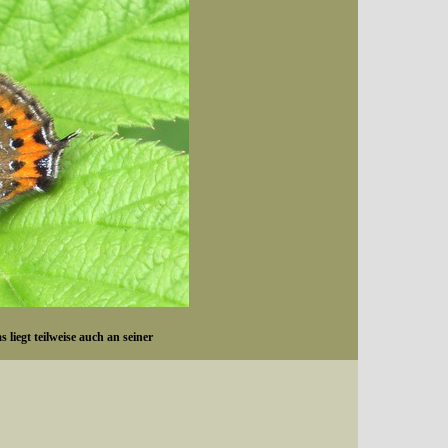
 liegt teilweise auch an seiner
Datum (Format: 2008/07/16), Artenkennziffern nach Karsholt/Razowski oder dem EDV-