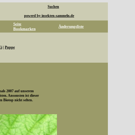
Suchen
powerd by insekten-sammeln.de
Seite
Änderungsliste
Bookmarken
Ei
|
Puppe
tmals 2007 auf unserem
ten. Ansonsten ist dieser
n Biotop nicht selten.