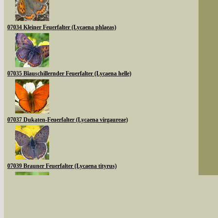
07034 Kleiner Feuerfalter (Lycaena phlaeas)
07035 Blauschillernder Feuerfalter (Lycaena helle)
07037 Dukaten-Feuerfalter (Lycaena virgaureae)
07039 Brauner Feuerfalter (Lycaena tityrus)
Sie können nach mehreren Suchbegriffen oder
Bei der Suche wird nach dem Suchbegriff in al
07040 Violetter Feuerfalter (Lycaena alciphron)