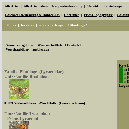
Alle Arten
|
Alle Artenvideos
|
Raupenbestimmung
|
Statistik
|
Einstellungen
Datenschutzerklärung & Impressum
|
Über mich
|
Etwas Topographie
|
Gästeb
Home
|
Insekten
|
Schmetterlinge
|
>Bläulinge<
Namensausgabe in:
Wissenschaftlich
>Deutsch<
Vorschaubilder:
ausblenden
Rote Li
im 
Familie Bläulinge (Lycaenidae)
in 
Unterfamilie Riodininae
in 
in 
Lege
07029 Schlüsselblumen-Würfelfalter (Hamearis lucina)
Unterfamilie Lycaeninae
Tribus Lycaenini