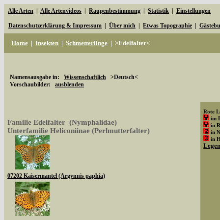
Alle Arten
|
Alle Artenvideos
|
Raupenbestimmung
|
Statistik
|
Einstellungen
Datenschutzerklärung & Impressum
|
Über mich
|
Etwas Topographie
|
Gästeb
Home
|
Insekten
|
Schmetterlinge
|
>Edelfalter<
Namensausgabe in:
Wissenschaftlich
>Deutsch<
Vorschaubilder:
ausblenden
Rote Li
im 
Familie Edelfalter (Nymphalidae)
in 
Unterfamilie Heliconiinae (Perlmutterfalter)
in 
in 
Lege
07202 Kaisermantel (Argynnis paphia)