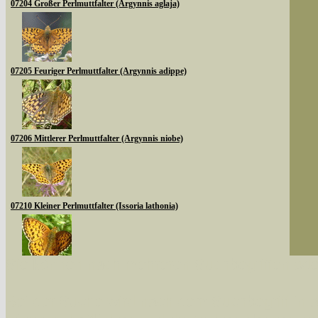
07204 Großer Perlmuttfalter (Argynnis aglaja)
07205 Feuriger Perlmuttfalter (Argynnis adippe)
07206 Mittlerer Perlmuttfalter (Argynnis niobe)
07210 Kleiner Perlmuttfalter (Issoria lathonia)
Sie können nach mehreren Suchbegriffen oder
07213 Mädesüß-Perlmuttfalter (Brenthis ino)
Bei der Suche wird nach dem Suchbegriff in al