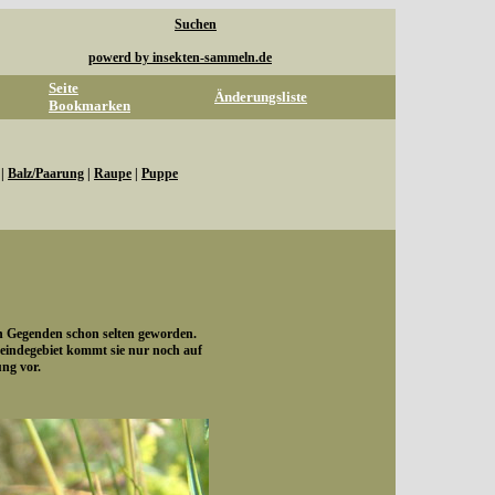
Suchen
powerd by insekten-sammeln.de
Seite
Änderungsliste
Bookmarken
|
Balz/Paarung
|
Raupe
|
Puppe
en Gegenden schon selten geworden.
indegebiet kommt sie nur noch auf
ung vor.