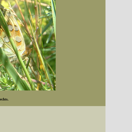
echts.
Datum (Format: 2008/07/16), Artenkennziffern nach Karsholt/Razowski oder dem EDV-