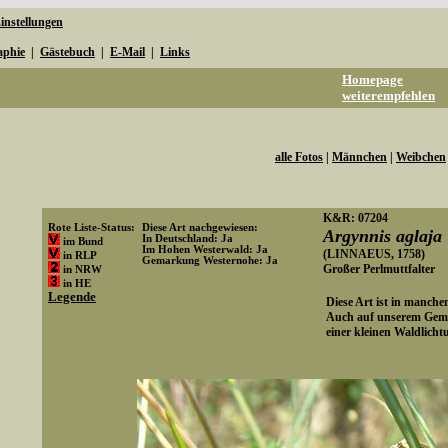
instellungen
aphie
|
Gästebuch
|
E-Mail
|
Links
Homepage
weiterempfehlen
alle Fotos
|
Männchen
|
Weibchen
K&R: 07204
Rote Liste-Status:
Diese Art nachgewiesen:
Argynnis aglaja
In Deutschland: Ja
im Bund
Im Hohen Westerwald: Ja
(LINNAEUS, 1758)
in RLP
Gemarkung Westernohe: Ja
Großer Perlmuttfalter
in NRW
Art-ID: 33
in HE
Legende
Diese Art ist in manch
Auch auf unserem Geme
einer kleinen Waldlicht
Media-ID: 2028