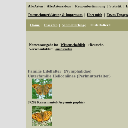
Alle Arten
|
Alle Artenvideos
|
Raupenbestimmung
|
Statistik
|
E
Datenschutzerklärung & Impressum
|
Über mich
|
Etwas Topogr
Home
|
Insekten
|
Schmetterlinge
|
>Edelfalter<
Namensausgabe in:
Wissenschaftlich
>Deutsch<
Vorschaubilder:
ausblenden
Familie Edelfalter (Nymphalidae)
Unterfamilie Heliconiinae (Perlmutterfalter)
07202 Kaisermantel (Argynnis paphia)