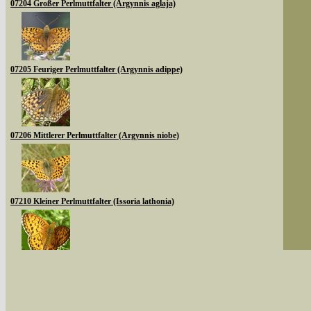
07204 Großer Perlmuttfalter (Argynnis aglaja)
07205 Feuriger Perlmuttfalter (Argynnis adippe)
07206 Mittlerer Perlmuttfalter (Argynnis niobe)
07210 Kleiner Perlmuttfalter (Issoria lathonia)
Sie können nach mehreren Suchbegriffen oder
07213 Mädesüß-Perlmuttfalter (Brenthis ino)
Bei der Suche wird nach dem Suchbegriff in al