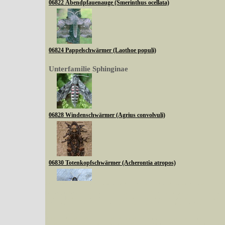
06822 Abendpfauenauge (Smerinthus ocellata)
06824 Pappelschwärmer (Laothoe populi)
Unterfamilie Sphinginae
06828 Windenschwärmer (Agrius convolvuli)
06830 Totenkopfschwärmer (Acherontia atropos)
Sie können nach mehreren Suchbegriffen oder Arten gleichzeitig suchen (Familien od
Bei der Suche wird nach dem Suchbegriff in allen Datenbankfeldern gesucht. So läß
Code bei Käfern suchen.
Mit diesen Knöpfen kann die Anzahl der Arten eingeschrän
alle in der Datenbank befindlichen Arten angezeigt. Sie haben folgende Möglichkeiten:
06832 Ligusterschwärmer (Sphinx ligustri)
Im linken Bereich:
Keine Eingrenzung, alle Arten anzeigen
- Standard, zeigt alle Arten der Datenban
Arten die im Bundesgebiet vorkommen
- zeigt nur die Arten an, die auf dem Bu