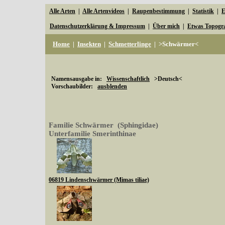
Alle Arten
|
Alle Artenvideos
|
Raupenbestimmung
|
Statistik
|
E
Datenschutzerklärung & Impressum
|
Über mich
|
Etwas Topogr
Home
|
Insekten
|
Schmetterlinge
|
>Schwärmer<
Namensausgabe in:
Wissenschaftlich
>Deutsch<
Vorschaubilder:
ausblenden
Familie Schwärmer (Sphingidae)
Unterfamilie Smerinthinae
06819 Lindenschwärmer (Mimas tiliae)