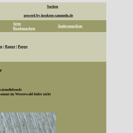
Suchen
powerd by insekten-sammeln.de
Seite
Änderungsliste
Bookmarken
en
|
Raupe
|
Puppe
e
 wärmeliebende
ommt im Westerwald leider nicht