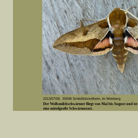
2013/07/06, 55596 Schloßböckelheim, im Weinberg
Der Wolfsmilchschwärmer fliegt von Mai bis August und ist
eine mittelgroße Schwärmerart.
er auch Artennamen).
t sich z.B. nicht nur nach wissenschaftlichen und deutschen Namen, sondern auch nach Fundorten, einem 
gt werden, standardmäßig werden
Media-ID: 3769
k an
ndesgebiet vorkommen