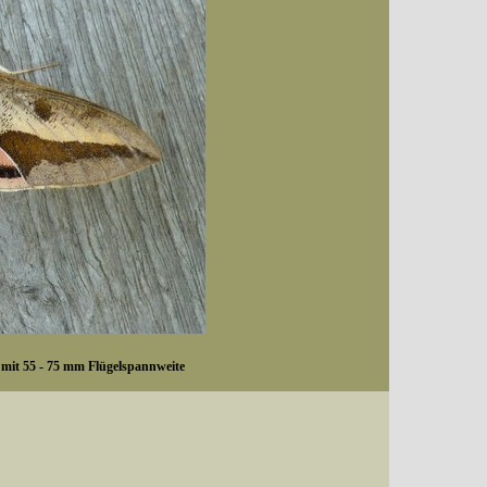
 mit 55 - 75 mm Flügelspannweite
Datum (Format: 2008/07/16), Artenkennziffern nach Karsholt/Razowski oder dem EDV-