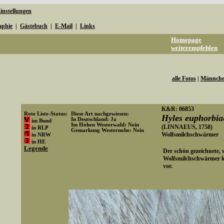
instellungen
aphie
|
Gästebuch
|
E-Mail
|
Links
Homepage
weiterempfehlen
alle Fotos
|
Männch
K&R: 06853
Rote Liste-Status:
Diese Art nachgewiesen:
Hyles euphorbia
In Deutschland: Ja
im Bund
Im Hohen Westerwald: Nein
(LINNAEUS, 1758)
in RLP
Gemarkung Westernohe: Nein
Wolfsmilchschwärmer
in NRW
Art-ID: 86
in HE
Legende
Der schön gezeichnete,
Wolfsmilchschwärmer k
vor.
Media-ID: 3768