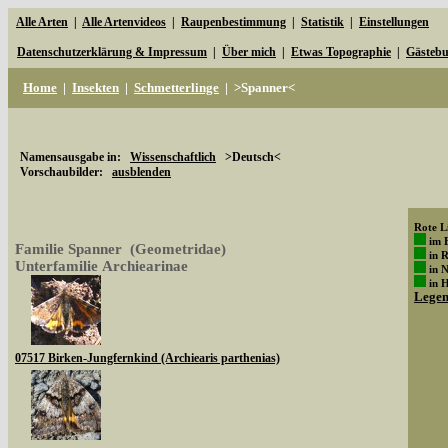
Alle Arten
|
Alle Artenvideos
|
Raupenbestimmung
|
Statistik
|
Einstellungen
Datenschutzerklärung & Impressum
|
Über mich
|
Etwas Topographie
|
Gästeb
Home
|
Insekten
|
Schmetterlinge
|
>Spanner<
Namensausgabe in:
Wissenschaftlich
>Deutsch<
Vorschaubilder:
ausblenden
Rote Li
im 
Familie Spanner (Geometridae)
in 
Unterfamilie Archiearinae
in 
in 
Lege
07517 Birken-Jungfernkind (Archiearis parthenias)