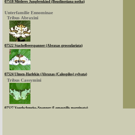
07518 Mittleres Jungfernkind (Boudinotiana notha)
Unterfamilie Ennominae
Tribus Abraxini
07522 Stachelbeerspanner (Abraxas grossulariata)
07524 Ulmen-Harlekin (Abraxas (Calospilos) sylvata)
Tribus Cassymini
07527 Vogelschmeiss-Spanner (Lomaspilis marginata)
Sie können nach mehreren Suchbegriffen oder
Tribus Abraxini
Bei der Suche wird nach dem Suchbegriff in al