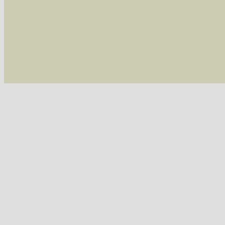
/var/www/vhosts/schmetterlinge-westerwald.de/
/var/www/vhosts/schmetterlinge-westerwald.de
/var/www/vhosts/schmetterlinge-westerwald.de
07543 Vauzeichen-Eckflügelspanner (Macaria wauaria)
/var/www/vhosts/schmetterlinge-westerwald.de
include('/var/www/vhosts...') #2 {main} thrown
westerwald.de/httpdocs/vorlage/function.i
07547 Gitterspanner (Chiasmia clathrata)
Tribus Hypochrosini
07606 Pulverspanner (Plagodis pulveraria)
07607 Hobelspanner (Plagodis dolabraria)
Tribus Epionini