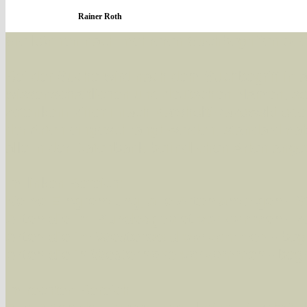
Rainer Roth
Sie können nach mehreren Suchbegriffen oder
Bei der Suche wird nach dem Suchbegriff in al
wissenschaftlichen und deutschen Namen, so
Artenkennziffern nach Karsholt/Razowski od
der Arten eingeschrängt werden, standardmä
alle in der Datenbank befindlichen Arten ange
Im linken Bereich:
Keine Eingrenzung, alle Arten anzeigen
- S
Arten die im Bundesgebiet vorkommen
- z
Arten die im Westerwald vorkommen
- beg
Arten die in Westernohe vorkommen
- beg
Im rechten Bereich: