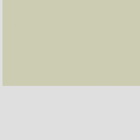
Alle Arten der Sammlung
- keine Einschrän
nur die mit Rote Liste-Status
- es werden nur
Die linken und rechten Optionen können auch
Fatal error
: Uncaught ArgumentCountError: T
/var/www/vhosts/schmetterlinge-westerwald.de/
/var/www/vhosts/schmetterlinge-westerwald.de
/var/www/vhosts/schmetterlinge-westerwald.de
/var/www/vhosts/schmetterlinge-westerwald.de/
/var/www/vhosts/schmetterlinge-westerwald