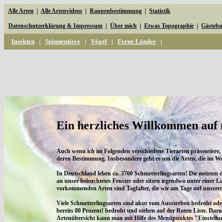
Alle Arten
|
Alle Artenvideos
|
Raupenbestimmung
|
Statistik
Datenschutzerklärung & Impressum
|
Über mich
|
Etwas Topographie
|
Gästeb
Insekten
|
Spinnentiere
|
Vögel
|
Ferne Länder
|
Ein herzliches Willkommen auf 
Auch wenn ich im Folgenden verschiedene Tierarten präsentiere,
deren Bestimmung. Insbesondere geht es um die Arten, die im
In Deutschland leben ca. 3700 Schmetterlingsarten! Die meisten 
an unser beleuchtetes Fenster oder sitzen irgendwo unter einer
vorkommenden Arten sind Tagfalter, die wir am Tage auf unser
Viele Schmetterlingsarten sind akut vom Aussterben bedroht ode
bereits 80 Prozent! bedroht und stehen auf der Roten Liste. Daru
Artenübersicht kann man mit Hilfe des Menüpunktes "Einstellung