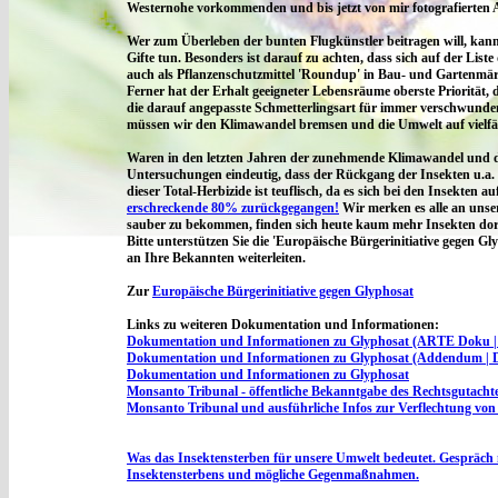
Westernohe vorkommenden und bis jetzt von mir fotografierten Ar
Wer zum Überleben der bunten Flugkünstler beitragen will, kann
Gifte tun. Besonders ist darauf zu achten, dass sich auf der Liste
auch als Pflanzenschutzmittel
'Roundup'
in Bau- und Gartenmärk
Ferner hat der Erhalt geeigneter Lebensräume oberste Priorität
die darauf angepasste Schmetterlingsart für immer verschwunden
müssen wir den Klimawandel bremsen und die Umwelt auf vielfäl
Waren in den letzten Jahren der zunehmende Klimawandel und di
Untersuchungen eindeutig, dass der Rückgang der Insekten u.a. 
dieser Total-Herbizide ist teuflisch, da es sich bei den Insekten a
erschreckende 80% zurückgegangen!
Wir merken es alle an unse
sauber zu bekommen, finden sich heute kaum mehr Insekten dor
Bitte unterstützen Sie die 'Europäische Bürgerinitiative gegen G
an Ihre Bekannten weiterleiten.
Zur
Europäische Bürgerinitiative gegen Glyphosat
Links zu weiteren Dokumentation und Informationen:
Dokumentation und Informationen zu Glyphosat (ARTE Doku | T
Dokumentation und Informationen zu Glyphosat (Addendum | Dok
Dokumentation und Informationen zu Glyphosat
Monsanto Tribunal - öffentliche Bekanntgabe des Rechtsgutachte
Monsanto Tribunal und ausführliche Infos zur Verflechtung vo
Was das Insektensterben für unsere Umwelt bedeutet. Gespräch
Insektensterbens und mögliche Gegenmaßnahmen.