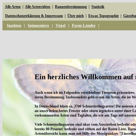
Alle Arten
|
Alle Artenvideos
|
Raupenbestimmung
|
Statistik
Datenschutzerklärung & Impressum
|
Über mich
|
Etwas Topographie
|
Gästeb
Insekten
|
Spinnentiere
|
Vögel
|
Ferne Länder
|
Ein herzliches Willkommen auf 
Auch wenn ich im Folgenden verschiedene Tierarten präsentiere,
deren Bestimmung. Insbesondere geht es um die Arten, die im
In Deutschland leben ca. 3700 Schmetterlingsarten! Die meisten 
an unser beleuchtetes Fenster oder sitzen irgendwo unter einer
vorkommenden Arten sind Tagfalter, die wir am Tage auf unser
Viele Schmetterlingsarten sind akut vom Aussterben bedroht ode
bereits 80 Prozent! bedroht und stehen auf der Roten Liste. Daru
Artenübersicht kann man mit Hilfe des Menüpunktes "Einstellung