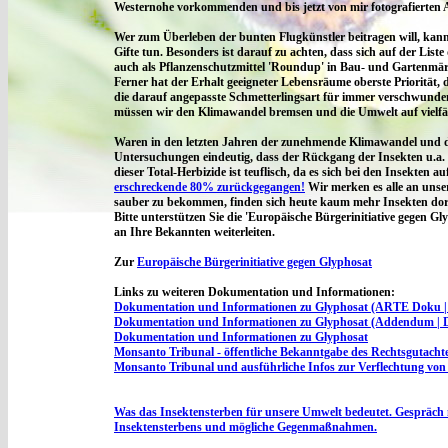
Westernohe vorkommenden und bis jetzt von mir fotografierten Ar
Wer zum Überleben der bunten Flugkünstler beitragen will, kann
Gifte tun. Besonders ist darauf zu achten, dass sich auf der Liste
auch als Pflanzenschutzmittel
'Roundup'
in Bau- und Gartenmärk
Ferner hat der Erhalt geeigneter Lebensräume oberste Priorität
die darauf angepasste Schmetterlingsart für immer verschwunden
müssen wir den Klimawandel bremsen und die Umwelt auf vielfäl
Waren in den letzten Jahren der zunehmende Klimawandel und di
Untersuchungen eindeutig, dass der Rückgang der Insekten u.a. 
dieser Total-Herbizide ist teuflisch, da es sich bei den Insekten a
erschreckende 80% zurückgegangen!
Wir merken es alle an unse
sauber zu bekommen, finden sich heute kaum mehr Insekten dor
Bitte unterstützen Sie die 'Europäische Bürgerinitiative gegen G
an Ihre Bekannten weiterleiten.
Zur
Europäische Bürgerinitiative gegen Glyphosat
Links zu weiteren Dokumentation und Informationen:
Dokumentation und Informationen zu Glyphosat (ARTE Doku | T
Dokumentation und Informationen zu Glyphosat (Addendum | Dok
Dokumentation und Informationen zu Glyphosat
Monsanto Tribunal - öffentliche Bekanntgabe des Rechtsgutachte
Monsanto Tribunal und ausführliche Infos zur Verflechtung vo
Was das Insektensterben für unsere Umwelt bedeutet. Gespräch
Insektensterbens und mögliche Gegenmaßnahmen.