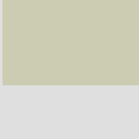
Alle Arten der Sammlung
- keine Einschrän
nur die mit Rote Liste-Status
- es werden nur
Die linken und rechten Optionen können auch
Fatal error
: Uncaught ArgumentCountError: T
/var/www/vhosts/schmetterlinge-westerwald.de/
/var/www/vhosts/schmetterlinge-westerwald.de
/var/www/vhosts/schmetterlinge-westerwald.de
/var/www/vhosts/schmetterlinge-westerwald.de/
/var/www/vhosts/schmetterlinge-westerwald