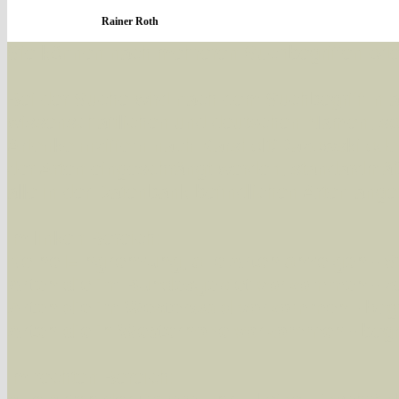
Rainer Roth
Sie können nach mehreren Suchbegriffen oder
Bei der Suche wird nach dem Suchbegriff in al
wissenschaftlichen und deutschen Namen, so
Artenkennziffern nach Karsholt/Razowski od
der Arten eingeschrängt werden, standardmä
alle in der Datenbank befindlichen Arten ange
Im linken Bereich:
Keine Eingrenzung, alle Arten anzeigen
- S
Arten die im Bundesgebiet vorkommen
- z
Arten die im Westerwald vorkommen
- beg
Arten die in Westernohe vorkommen
- beg
Im rechten Bereich: