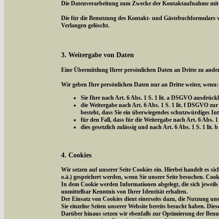
Die Datenverarbeitung zum Zwecke der Kontaktaufnahme mit uns 
Die für die Benutzung des Kontakt- und Gästebuchformulars 
Verlangen gelöscht.
3. Weitergabe von Daten
Eine Übermittlung Ihrer persönlichen Daten an Dritte zu ander
Wir geben Ihre persönlichen Daten nur an Dritte weiter, wenn:
Sie Ihre nach Art. 6 Abs. 1 S. 1 lit. a DSGVO ausdrückl
die Weitergabe nach Art. 6 Abs. 1 S. 1 lit. f DSGVO 
besteht, dass Sie ein überwiegendes schutzwürdiges In
für den Fall, dass für die Weitergabe nach Art. 6 Abs. 1
dies gesetzlich zulässig und nach Art. 6 Abs. 1 S. 1 li
4. Cookies
Wir setzen auf unserer Seite Cookies ein. Hierbei handelt es s
o.ä.) gespeichert werden, wenn Sie unsere Seite besuchen. Coo
In dem Cookie werden Informationen abgelegt, die sich jeweil
unmittelbar Kenntnis von Ihrer Identität erhalten.
Der Einsatz von Cookies dient einerseits dazu, die Nutzung un
Sie einzelne Seiten unserer Website bereits besucht haben. Die
Darüber hinaus setzen wir ebenfalls zur Optimierung der Benut