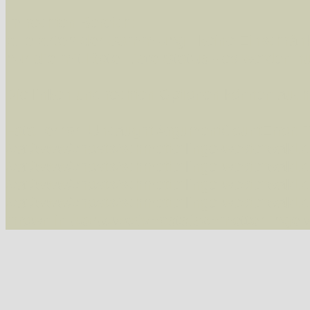
Im rechten Bereich:
Alle Arten der Sammlung
- keine Einschrän
nur die mit Rote Liste-Status
- es werden nur
Die linken und rechten Optionen können auch
Fatal error
: Uncaught ArgumentCountError: T
/var/www/vhosts/schmetterlinge-westerwald.de/
/var/www/vhosts/schmetterlinge-westerwald.de
/var/www/vhosts/schmetterlinge-westerwald.de
/var/www/vhosts/schmetterlinge-westerwald.de/
thrown in
/var/www/vhosts/schmetterlinge-w