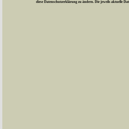
diese Datenschutzerklärung zu ändern. Die jeweils aktuelle D
Sie können nach mehreren Suchbegriffen oder
Bei der Suche wird nach dem Suchbegriff in al
wissenschaftlichen und deutschen Namen, so
Artenkennziffern nach Karsholt/Razowski od
der Arten eingeschrängt werden, standardmä
alle in der Datenbank befindlichen Arten ange
Im linken Bereich:
Keine Eingrenzung, alle Arten anzeigen
- S
Arten die im Bundesgebiet vorkommen
- z
Arten die im Westerwald vorkommen
- beg
Arten die in Westernohe vorkommen
- beg