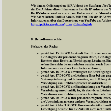
Wir binden Onlineangebote (idR Videos) der Plattform „YouT
ein. Der Anbieter dieser Inhalte muss hier die IP-Adresse der
Die IP-Adresse wird verwendet, um Daten von ihrem Absender z
Wir haben keinen Einfluss darauf, falls YouTube die IP-Adresse 
Informationen über den Datenschutz von YouTube des Anbieter
https://policies.google.com/privacy?hl=de&gl=de
8. Betroffenenrechte
Sie haben das Recht:
gemäß Art. 15 DSGVO Auskunft über Ihre von uns vera
die Kategorie der personenbezogenen Daten, die Kateg
Bestehen eines Rechts auf Berichtigung, Löschung, Ei
sofern diese nicht bei uns erhoben wurden, sowie über 
Informationen zu deren Einzelheiten verlangen;
gemäß Art. 16 DSGVO unverzüglich die Berichtigung un
gemäß Art. 17 DSGVO die Löschung Ihrer bei uns gespe
Meinungsäußerung und Information, zur Erfüllung eine
Verteidigung von Rechtsansprüchen erforderlich ist;
gemäß Art. 18 DSGVO die Einschränkung der Verarbeitu
Verarbeitung unrechtmäßig ist, Sie aber deren Löschu
Verteidigung von Rechtsansprüchen benötigen oder Si
gemäß Art. 20 DSGVO Ihre personenbezogenen Daten, di
die Übermittlung an einen anderen Verantwortlichen z
gemäß Art. 7 Abs. 3 DSGVO Ihre einmal erteilte Einwill
Einwilligung beruhte, für die Zukunft nicht mehr fort