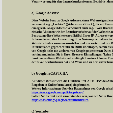
Verantwortung für den datenschutzkonformen Betrieb ist durch
a) Google Adsense
Diese Website benutzt Google Adsense, einen Webanzeigendien
verwendet sog. „Cookies" ((siehe unter Ziffer 4.), die auf Ih
ermöglicht. Google Adsense verwendet auch sog. "Web Beacon
einfache Aktionen wie der Besucherverkehr auf der Webseite 
Benutzung diese Website (einschließlich Ihrer IP- Adresse) we
Informationen, eine Auswertung Ihres Nutzungsverhaltens im 
Websitebetreiber zusammenzustellen und um weitere mit der W
Informationen gegebenenfalls an Dritte übertragen, sofern dies
von Google nicht mit anderen von Google gespeicherten Daten 
verhindern, indem Sie in Ihren Browser-Einstellungen "keine Co
Funktionen dieser Website voll umfänglich nutzen können. Dur
der zuvor beschriebenen Art und Weise und zu dem zuvor ben
b) Google reCAPTCHA
Auf dieser Website wird die Funktion "reCAPTCHA“ des Anbi
Eingaben in Onlineformularen) eingebunden.
Weitere Informationen über den Datenschutz von Google erhalt
https://www.google.com/policies/privacy/
Sollten Sie hiermit nicht einverstanden sein, können Sie in Ih
https://adssettings.google.com/authenticated
.
c) YouTube