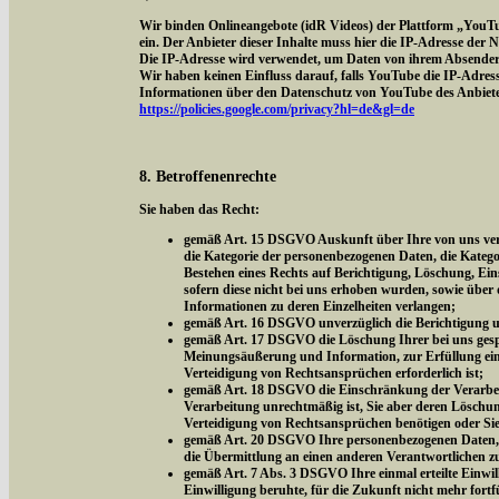
Wir binden Onlineangebote (idR Videos) der Plattform „YouT
ein. Der Anbieter dieser Inhalte muss hier die IP-Adresse der
Die IP-Adresse wird verwendet, um Daten von ihrem Absender z
Wir haben keinen Einfluss darauf, falls YouTube die IP-Adresse 
Informationen über den Datenschutz von YouTube des Anbieter
https://policies.google.com/privacy?hl=de&gl=de
8. Betroffenenrechte
Sie haben das Recht:
gemäß Art. 15 DSGVO Auskunft über Ihre von uns vera
die Kategorie der personenbezogenen Daten, die Kateg
Bestehen eines Rechts auf Berichtigung, Löschung, Ei
sofern diese nicht bei uns erhoben wurden, sowie über 
Informationen zu deren Einzelheiten verlangen;
gemäß Art. 16 DSGVO unverzüglich die Berichtigung un
gemäß Art. 17 DSGVO die Löschung Ihrer bei uns gespe
Meinungsäußerung und Information, zur Erfüllung eine
Verteidigung von Rechtsansprüchen erforderlich ist;
gemäß Art. 18 DSGVO die Einschränkung der Verarbeitu
Verarbeitung unrechtmäßig ist, Sie aber deren Löschu
Verteidigung von Rechtsansprüchen benötigen oder Si
gemäß Art. 20 DSGVO Ihre personenbezogenen Daten, di
die Übermittlung an einen anderen Verantwortlichen z
gemäß Art. 7 Abs. 3 DSGVO Ihre einmal erteilte Einwill
Einwilligung beruhte, für die Zukunft nicht mehr fort