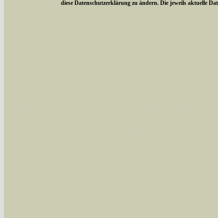
diese Datenschutzerklärung zu ändern. Die jeweils aktuelle D
Sie können nach mehreren Suchbegriffen oder
Bei der Suche wird nach dem Suchbegriff in al
wissenschaftlichen und deutschen Namen, so
Artenkennziffern nach Karsholt/Razowski od
der Arten eingeschrängt werden, standardmä
alle in der Datenbank befindlichen Arten ange
Im linken Bereich:
Keine Eingrenzung, alle Arten anzeigen
- S
Arten die im Bundesgebiet vorkommen
- z
Arten die im Westerwald vorkommen
- beg
Arten die in Westernohe vorkommen
- beg