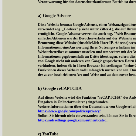
Verantwortung für den datenschutzkonformen Betrieb ist durch
a) Google Adsense
Diese Website benutzt Google Adsense, einen Webanzeigendien
verwendet sog. „Cookies" ((siehe unter Ziffer 4.), die auf Ih
ermöglicht. Google Adsense verwendet auch sog. "Web Beacon
einfache Aktionen wie der Besucherverkehr auf der Webseite 
Benutzung diese Website (einschließlich Ihrer IP- Adresse) we
Informationen, eine Auswertung Ihres Nutzungsverhaltens im 
Websitebetreiber zusammenzustellen und um weitere mit der W
Informationen gegebenenfalls an Dritte übertragen, sofern dies
von Google nicht mit anderen von Google gespeicherten Daten 
verhindern, indem Sie in Ihren Browser-Einstellungen "keine Co
Funktionen dieser Website voll umfänglich nutzen können. Dur
der zuvor beschriebenen Art und Weise und zu dem zuvor ben
b) Google reCAPTCHA
Auf dieser Website wird die Funktion "reCAPTCHA“ des Anbi
Eingaben in Onlineformularen) eingebunden.
Weitere Informationen über den Datenschutz von Google erhalt
https://www.google.com/policies/privacy/
Sollten Sie hiermit nicht einverstanden sein, können Sie in Ih
https://adssettings.google.com/authenticated
.
c) YouTube