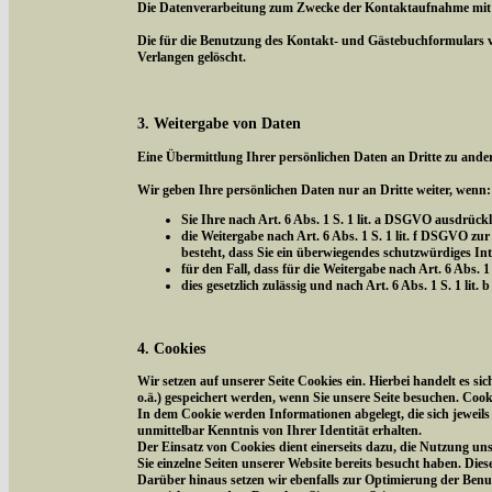
Die Datenverarbeitung zum Zwecke der Kontaktaufnahme mit uns 
Die für die Benutzung des Kontakt- und Gästebuchformulars 
Verlangen gelöscht.
3. Weitergabe von Daten
Eine Übermittlung Ihrer persönlichen Daten an Dritte zu ander
Wir geben Ihre persönlichen Daten nur an Dritte weiter, wenn:
Sie Ihre nach Art. 6 Abs. 1 S. 1 lit. a DSGVO ausdrückl
die Weitergabe nach Art. 6 Abs. 1 S. 1 lit. f DSGVO 
besteht, dass Sie ein überwiegendes schutzwürdiges In
für den Fall, dass für die Weitergabe nach Art. 6 Abs. 1
dies gesetzlich zulässig und nach Art. 6 Abs. 1 S. 1 li
4. Cookies
Wir setzen auf unserer Seite Cookies ein. Hierbei handelt es s
o.ä.) gespeichert werden, wenn Sie unsere Seite besuchen. Coo
In dem Cookie werden Informationen abgelegt, die sich jeweil
unmittelbar Kenntnis von Ihrer Identität erhalten.
Der Einsatz von Cookies dient einerseits dazu, die Nutzung un
Sie einzelne Seiten unserer Website bereits besucht haben. Die
Darüber hinaus setzen wir ebenfalls zur Optimierung der Benut