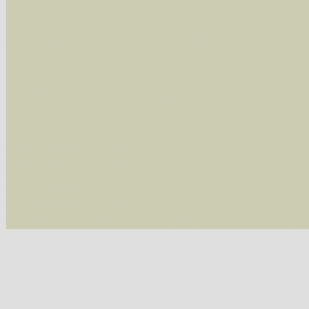
Im rechten Bereich:
Alle Arten der Sammlung
- keine Einschrän
nur die mit Rote Liste-Status
- es werden nur
Die linken und rechten Optionen können auch
Fatal error
: Uncaught ArgumentCountError: T
/var/www/vhosts/schmetterlinge-westerwald.de/
/var/www/vhosts/schmetterlinge-westerwald.de
/var/www/vhosts/schmetterlinge-westerwald.de
/var/www/vhosts/schmetterlinge-westerwald.de/
thrown in
/var/www/vhosts/schmetterlinge-w