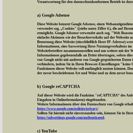
Verantwortung für den datenschutzkonformen Betrieb ist durch
a) Google Adsense
Diese Website benutzt Google Adsense, einen Webanzeigendien
verwendet sog. „Cookies" ((siehe unter Ziffer 4.), die auf Ih
ermöglicht. Google Adsense verwendet auch sog. "Web Beacon
einfache Aktionen wie der Besucherverkehr auf der Webseite 
Benutzung diese Website (einschließlich Ihrer IP- Adresse) we
Informationen, eine Auswertung Ihres Nutzungsverhaltens im 
Websitebetreiber zusammenzustellen und um weitere mit der W
Informationen gegebenenfalls an Dritte übertragen, sofern dies
von Google nicht mit anderen von Google gespeicherten Daten 
verhindern, indem Sie in Ihren Browser-Einstellungen "keine Co
Funktionen dieser Website voll umfänglich nutzen können. Dur
der zuvor beschriebenen Art und Weise und zu dem zuvor ben
b) Google reCAPTCHA
Auf dieser Website wird die Funktion "reCAPTCHA“ des Anbi
Eingaben in Onlineformularen) eingebunden.
Weitere Informationen über den Datenschutz von Google erhalt
https://www.google.com/policies/privacy/
Sollten Sie hiermit nicht einverstanden sein, können Sie in Ih
https://adssettings.google.com/authenticated
.
c) YouTube