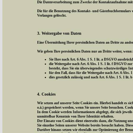
Die Datenverarbeitung zum Zwecke der Kontaktaufnahme mit uns 
Die für die Benutzung des Kontakt- und Gästebuchformulars 
Verlangen gelöscht.
3. Weitergabe von Daten
Eine Übermittlung Ihrer persönlichen Daten an Dritte zu ander
Wir geben Ihre persönlichen Daten nur an Dritte weiter, wenn:
Sie Ihre nach Art. 6 Abs. 1 S. 1 lit. a DSGVO ausdrückl
die Weitergabe nach Art. 6 Abs. 1 S. 1 lit. f DSGVO 
besteht, dass Sie ein überwiegendes schutzwürdiges In
für den Fall, dass für die Weitergabe nach Art. 6 Abs. 1
dies gesetzlich zulässig und nach Art. 6 Abs. 1 S. 1 li
4. Cookies
Wir setzen auf unserer Seite Cookies ein. Hierbei handelt es s
o.ä.) gespeichert werden, wenn Sie unsere Seite besuchen. Coo
In dem Cookie werden Informationen abgelegt, die sich jeweil
unmittelbar Kenntnis von Ihrer Identität erhalten.
Der Einsatz von Cookies dient einerseits dazu, die Nutzung un
Sie einzelne Seiten unserer Website bereits besucht haben. Die
Darüber hinaus setzen wir ebenfalls zur Optimierung der Benut