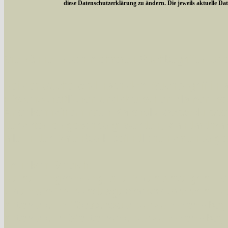
diese Datenschutzerklärung zu ändern. Die jeweils aktuelle D
Sie können nach mehreren Suchbegriffen oder
Bei der Suche wird nach dem Suchbegriff in al
wissenschaftlichen und deutschen Namen, so
Artenkennziffern nach Karsholt/Razowski od
der Arten eingeschrängt werden, standardmä
alle in der Datenbank befindlichen Arten ange
Im linken Bereich:
Keine Eingrenzung, alle Arten anzeigen
- S
Arten die im Bundesgebiet vorkommen
- z
Arten die im Westerwald vorkommen
- beg
Arten die in Westernohe vorkommen
- beg