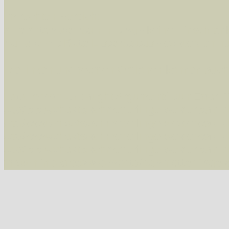
Im rechten Bereich:
Alle Arten der Sammlung
- keine Einschrän
nur die mit Rote Liste-Status
- es werden nur
Die linken und rechten Optionen können auch
Fatal error
: Uncaught ArgumentCountError: T
/var/www/vhosts/schmetterlinge-westerwald.de/
/var/www/vhosts/schmetterlinge-westerwald.de
/var/www/vhosts/schmetterlinge-westerwald.de
/var/www/vhosts/schmetterlinge-westerwald.de/
thrown in
/var/www/vhosts/schmetterlinge-w