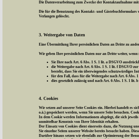
Die Datenverarbeitung zum Zwecke der Kontaktaufnahme mit uns 
Die für die Benutzung des Kontakt- und Gästebuchformulars 
Verlangen gelöscht.
3. Weitergabe von Daten
Eine Übermittlung Ihrer persönlichen Daten an Dritte zu ander
Wir geben Ihre persönlichen Daten nur an Dritte weiter, wenn:
Sie Ihre nach Art. 6 Abs. 1 S. 1 lit. a DSGVO ausdrückl
die Weitergabe nach Art. 6 Abs. 1 S. 1 lit. f DSGVO 
besteht, dass Sie ein überwiegendes schutzwürdiges In
für den Fall, dass für die Weitergabe nach Art. 6 Abs. 1
dies gesetzlich zulässig und nach Art. 6 Abs. 1 S. 1 li
4. Cookies
Wir setzen auf unserer Seite Cookies ein. Hierbei handelt es s
o.ä.) gespeichert werden, wenn Sie unsere Seite besuchen. Coo
In dem Cookie werden Informationen abgelegt, die sich jeweil
unmittelbar Kenntnis von Ihrer Identität erhalten.
Der Einsatz von Cookies dient einerseits dazu, die Nutzung un
Sie einzelne Seiten unserer Website bereits besucht haben. Die
Darüber hinaus setzen wir ebenfalls zur Optimierung der Benut