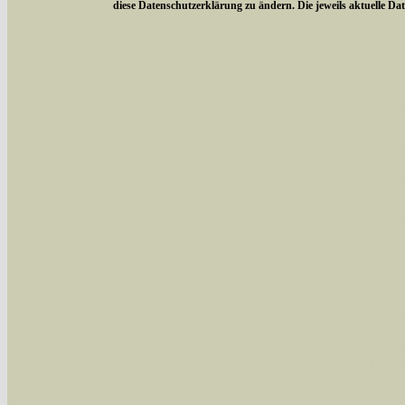
diese Datenschutzerklärung zu ändern. Die jeweils aktuelle D
Sie können nach mehreren Suchbegriffen oder
Bei der Suche wird nach dem Suchbegriff in al
wissenschaftlichen und deutschen Namen, so
Artenkennziffern nach Karsholt/Razowski od
der Arten eingeschrängt werden, standardmä
alle in der Datenbank befindlichen Arten ange
Im linken Bereich:
Keine Eingrenzung, alle Arten anzeigen
- S
Arten die im Bundesgebiet vorkommen
- z
Arten die im Westerwald vorkommen
- beg
Arten die in Westernohe vorkommen
- beg