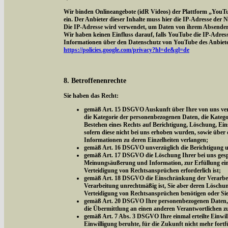
Wir binden Onlineangebote (idR Videos) der Plattform „YouT
ein. Der Anbieter dieser Inhalte muss hier die IP-Adresse der
Die IP-Adresse wird verwendet, um Daten von ihrem Absender z
Wir haben keinen Einfluss darauf, falls YouTube die IP-Adresse 
Informationen über den Datenschutz von YouTube des Anbieter
https://policies.google.com/privacy?hl=de&gl=de
8. Betroffenenrechte
Sie haben das Recht:
gemäß Art. 15 DSGVO Auskunft über Ihre von uns vera
die Kategorie der personenbezogenen Daten, die Kateg
Bestehen eines Rechts auf Berichtigung, Löschung, Ei
sofern diese nicht bei uns erhoben wurden, sowie über 
Informationen zu deren Einzelheiten verlangen;
gemäß Art. 16 DSGVO unverzüglich die Berichtigung un
gemäß Art. 17 DSGVO die Löschung Ihrer bei uns gespe
Meinungsäußerung und Information, zur Erfüllung eine
Verteidigung von Rechtsansprüchen erforderlich ist;
gemäß Art. 18 DSGVO die Einschränkung der Verarbeitu
Verarbeitung unrechtmäßig ist, Sie aber deren Löschu
Verteidigung von Rechtsansprüchen benötigen oder Si
gemäß Art. 20 DSGVO Ihre personenbezogenen Daten, di
die Übermittlung an einen anderen Verantwortlichen z
gemäß Art. 7 Abs. 3 DSGVO Ihre einmal erteilte Einwill
Einwilligung beruhte, für die Zukunft nicht mehr fort