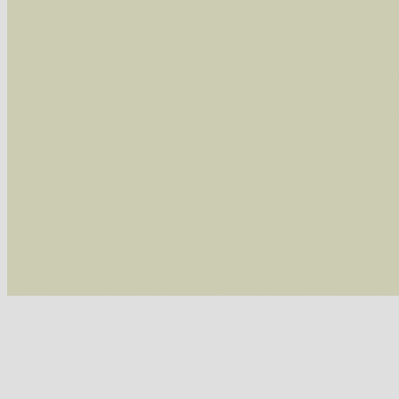
Im rechten Bereich:
Alle Arten der Sammlung
- keine Einschrän
nur die mit Rote Liste-Status
- es werden nur
Die linken und rechten Optionen können auch
Fatal error
: Uncaught ArgumentCountError: T
/var/www/vhosts/schmetterlinge-westerwald.de/
/var/www/vhosts/schmetterlinge-westerwald.de
/var/www/vhosts/schmetterlinge-westerwald.de
/var/www/vhosts/schmetterlinge-westerwald.de/
thrown in
/var/www/vhosts/schmetterlinge-w