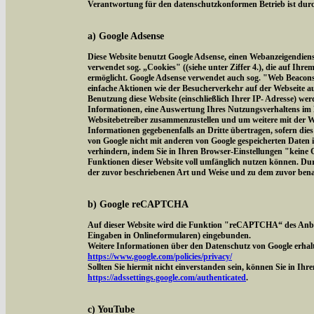
Verantwortung für den datenschutzkonformen Betrieb ist durch
a) Google Adsense
Diese Website benutzt Google Adsense, einen Webanzeigendien
verwendet sog. „Cookies" ((siehe unter Ziffer 4.), die auf Ih
ermöglicht. Google Adsense verwendet auch sog. "Web Beacon
einfache Aktionen wie der Besucherverkehr auf der Webseite 
Benutzung diese Website (einschließlich Ihrer IP- Adresse) we
Informationen, eine Auswertung Ihres Nutzungsverhaltens im 
Websitebetreiber zusammenzustellen und um weitere mit der W
Informationen gegebenenfalls an Dritte übertragen, sofern dies
von Google nicht mit anderen von Google gespeicherten Daten 
verhindern, indem Sie in Ihren Browser-Einstellungen "keine Co
Funktionen dieser Website voll umfänglich nutzen können. Dur
der zuvor beschriebenen Art und Weise und zu dem zuvor ben
b) Google reCAPTCHA
Auf dieser Website wird die Funktion "reCAPTCHA“ des Anbi
Eingaben in Onlineformularen) eingebunden.
Weitere Informationen über den Datenschutz von Google erhalt
https://www.google.com/policies/privacy/
Sollten Sie hiermit nicht einverstanden sein, können Sie in Ih
https://adssettings.google.com/authenticated
.
c) YouTube