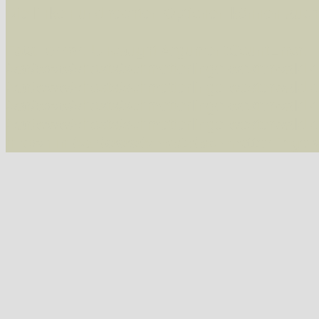
Die linken und rechten Optionen können auch
Fatal error
: Uncaught ArgumentCountError: T
/var/www/vhosts/schmetterlinge-westerwald.de/
/var/www/vhosts/schmetterlinge-westerwald.de
/var/www/vhosts/schmetterlinge-westerwald.de
/var/www/vhosts/schmetterlinge-westerwald.de
thrown in
/var/www/vhosts/schmetterlinge-w