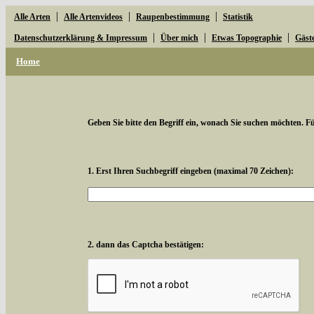
|
|
|
Alle Arten
Alle Artenvideos
Raupenbestimmung
Statistik
|
|
|
Datenschutzerklärung & Impressum
Über mich
Etwas Topographie
Gäst
Home
Geben Sie bitte den Begriff ein, wonach Sie suchen möchten. Für
1. Erst Ihren Suchbegriff eingeben (maximal 70 Zeichen):
2. dann das Captcha bestätigen: