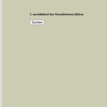
3. anschließend den Absendebutton klicken:
Mit diesen Knöpfen kann die Anzahl der Art
alle in der Datenbank befindlichen Arten ange
Im linken Bereich:
Keine Eingrenzung, alle Arten anzeigen
- S
Arten die im Bundesgebiet vorkommen
- z
Arten die im Westerwald vorkommen
- beg
Arten die in Westernohe vorkommen
- beg
Im rechten Bereich:
Alle Arten der Sammlung
- keine Einschrän
nur die mit Rote Liste-Status
- es werden nur