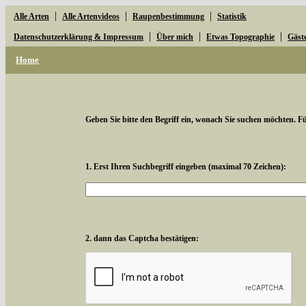
|
|
|
Alle Arten
Alle Artenvideos
Raupenbestimmung
Statistik
|
|
|
Datenschutzerklärung & Impressum
Über mich
Etwas Topographie
Gäst
Home
Geben Sie bitte den Begriff ein, wonach Sie suchen möchten. Für
1. Erst Ihren Suchbegriff eingeben (maximal 70 Zeichen):
2. dann das Captcha bestätigen: