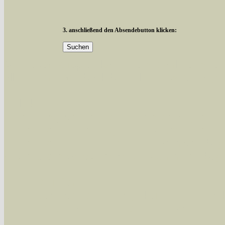
3. anschließend den Absendebutton klicken:
Mit diesen Knöpfen kann die Anzahl der Art
alle in der Datenbank befindlichen Arten ange
Im linken Bereich:
Keine Eingrenzung, alle Arten anzeigen
- S
Arten die im Bundesgebiet vorkommen
- z
Arten die im Westerwald vorkommen
- beg
Arten die in Westernohe vorkommen
- beg
Im rechten Bereich:
Alle Arten der Sammlung
- keine Einschrän
nur die mit Rote Liste-Status
- es werden nur