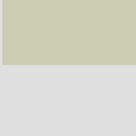
Die linken und rechten Optionen können auch
Fatal error
: Uncaught ArgumentCountError: T
/var/www/vhosts/schmetterlinge-westerwald.de/
/var/www/vhosts/schmetterlinge-westerwald.de
/var/www/vhosts/schmetterlinge-westerwald.de
/var/www/vhosts/schmetterlinge-westerwald.de
thrown in
/var/www/vhosts/schmetterlinge-w