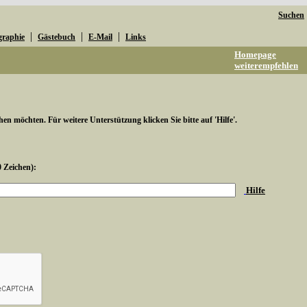
Suchen
|
|
|
graphie
Gästebuch
E-Mail
Links
Homepage
weiterempfehlen
hen möchten. Für weitere Unterstützung klicken Sie bitte auf 'Hilfe'.
0 Zeichen):
Hilfe