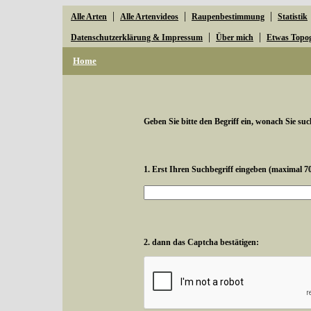
|
|
|
Alle Arten
Alle Artenvideos
Raupenbestimmung
Statistik
|
|
Datenschutzerklärung & Impressum
Über mich
Etwas Topo
Home
Geben Sie bitte den Begriff ein, wonach Sie suc
1. Erst Ihren Suchbegriff eingeben (maximal 7
2. dann das Captcha bestätigen: