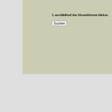
3. anschließend den Absendebutton klicken:
Mit diesen Knöpfen kann die Anzahl der Arten eingeschrängt werden, standardmäßig
alle in der Datenbank befindlichen Arten angezeigt. Sie haben folgende Möglichkeiten:
Im linken Bereich:
Keine Eingrenzung, alle Arten anzeigen
- Standard, zeigt alle Arten der Datenban
Arten die im Bundesgebiet vorkommen
- zeigt nur die Arten an, die auf dem Bu
Arten die im Westerwald vorkommen
- begrenzt die Anzeige auf Arten, die im W
Arten die in Westernohe vorkommen
- begrenzt die Anzeige auf Arten, die in We
Im rechten Bereich:
Alle Arten der Sammlung
- keine Einschränkungen, es werden alle Arten unabhängi
nur die mit Rote Liste-Status
- es werden nur Arten angezeigt, die auf der Rote Lis
Die linken und rechten Optionen können auch kombiniert werden.
Fatal error
: Uncaught ArgumentCountError: Too few arguments to function besucher_z
westerwald.de/httpdocs/vorlage/function.inc:3579 Stack trace: #0 /var/www/vhosts/sc
{main} thrown in
/var/www/vhosts/schmetterlinge-westerwald.de/httpdocs/vorlage