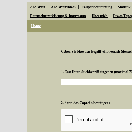
|
|
|
Alle Arten
Alle Artenvideos
Raupenbestimmung
Statistik
|
|
Datenschutzerklärung & Impressum
Über mich
Etwas Topo
Home
Geben Sie bitte den Begriff ein, wonach Sie suc
1. Erst Ihren Suchbegriff eingeben (maximal 7
2. dann das Captcha bestätigen: