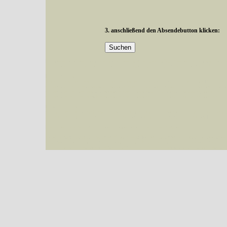
3. anschließend den Absendebutton klicken:
Mit diesen Knöpfen kann die Anzahl der Arten eingeschrängt werden, standardmäßig
alle in der Datenbank befindlichen Arten angezeigt. Sie haben folgende Möglichkeiten:
Im linken Bereich:
Keine Eingrenzung, alle Arten anzeigen
- Standard, zeigt alle Arten der Datenban
Arten die im Bundesgebiet vorkommen
- zeigt nur die Arten an, die auf dem Bu
Arten die im Westerwald vorkommen
- begrenzt die Anzeige auf Arten, die im W
Arten die in Westernohe vorkommen
- begrenzt die Anzeige auf Arten, die in We
Im rechten Bereich:
Alle Arten der Sammlung
- keine Einschränkungen, es werden alle Arten unabhängi
nur die mit Rote Liste-Status
- es werden nur Arten angezeigt, die auf der Rote Lis
Die linken und rechten Optionen können auch kombiniert werden.
Fatal error
: Uncaught ArgumentCountError: Too few arguments to function besucher_z
westerwald.de/httpdocs/vorlage/function.inc:3579 Stack trace: #0 /var/www/vhosts/sc
{main} thrown in
/var/www/vhosts/schmetterlinge-westerwald.de/httpdocs/vorlage