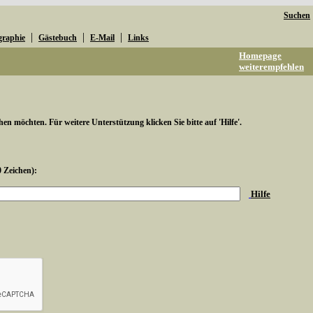
Suchen
|
|
|
graphie
Gästebuch
E-Mail
Links
Homepage
weiterempfehlen
hen möchten. Für weitere Unterstützung klicken Sie bitte auf 'Hilfe'.
0 Zeichen):
Hilfe