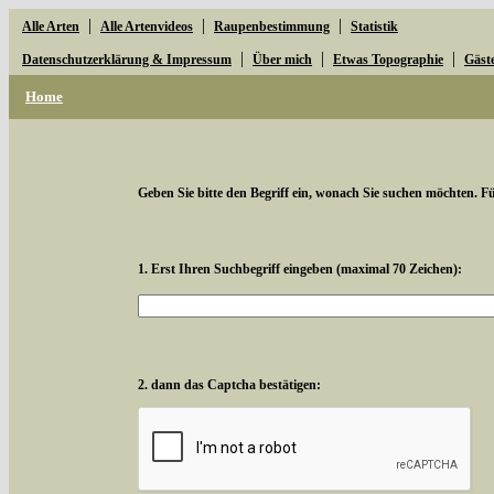
|
|
|
Alle Arten
Alle Artenvideos
Raupenbestimmung
Statistik
|
|
|
Datenschutzerklärung & Impressum
Über mich
Etwas Topographie
Gäst
Home
Geben Sie bitte den Begriff ein, wonach Sie suchen möchten. Für
1. Erst Ihren Suchbegriff eingeben (maximal 70 Zeichen):
2. dann das Captcha bestätigen: