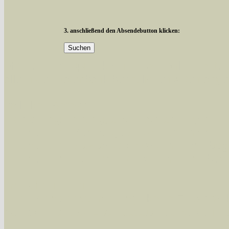
3. anschließend den Absendebutton klicken:
Mit diesen Knöpfen kann die Anzahl der Art
alle in der Datenbank befindlichen Arten ange
Im linken Bereich:
Keine Eingrenzung, alle Arten anzeigen
- S
Arten die im Bundesgebiet vorkommen
- z
Arten die im Westerwald vorkommen
- beg
Arten die in Westernohe vorkommen
- beg
Im rechten Bereich:
Alle Arten der Sammlung
- keine Einschrän
nur die mit Rote Liste-Status
- es werden nur