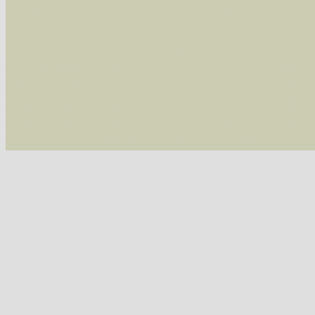
Die linken und rechten Optionen können auch
Fatal error
: Uncaught ArgumentCountError: T
/var/www/vhosts/schmetterlinge-westerwald.de/
/var/www/vhosts/schmetterlinge-westerwald.de
/var/www/vhosts/schmetterlinge-westerwald.de
/var/www/vhosts/schmetterlinge-westerwald.de
thrown in
/var/www/vhosts/schmetterlinge-w