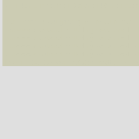
Die linken und rechten Optionen können auch
Fatal error
: Uncaught ArgumentCountError: T
/var/www/vhosts/schmetterlinge-westerwald.de/
/var/www/vhosts/schmetterlinge-westerwald.de
/var/www/vhosts/schmetterlinge-westerwald.de
/var/www/vhosts/schmetterlinge-westerwald.de
thrown in
/var/www/vhosts/schmetterlinge-w