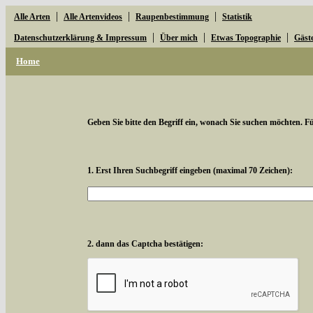
|
|
|
Alle Arten
Alle Artenvideos
Raupenbestimmung
Statistik
|
|
|
Datenschutzerklärung & Impressum
Über mich
Etwas Topographie
Gäst
Home
Geben Sie bitte den Begriff ein, wonach Sie suchen möchten. Für
1. Erst Ihren Suchbegriff eingeben (maximal 70 Zeichen):
2. dann das Captcha bestätigen: