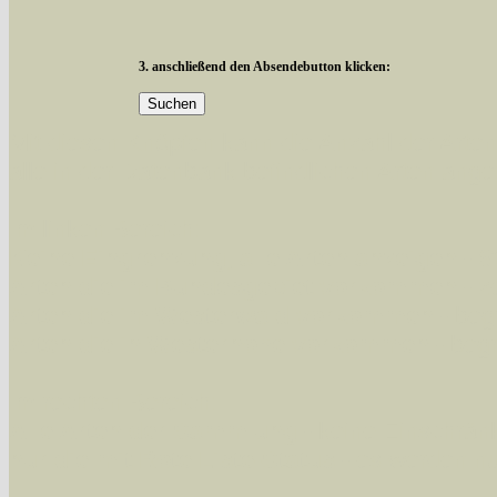
3. anschließend den Absendebutton klicken:
Mit diesen Knöpfen kann die Anzahl der Art
alle in der Datenbank befindlichen Arten ange
Im linken Bereich:
Keine Eingrenzung, alle Arten anzeigen
- S
Arten die im Bundesgebiet vorkommen
- z
Arten die im Westerwald vorkommen
- beg
Arten die in Westernohe vorkommen
- beg
Im rechten Bereich:
Alle Arten der Sammlung
- keine Einschrän
nur die mit Rote Liste-Status
- es werden nur