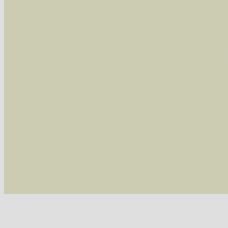
Arten die im Westerwald vorkommen
- beg
Arten die in Westernohe vorkommen
- beg
Im rechten Bereich:
Alle Arten der Sammlung
- keine Einschrän
nur die mit Rote Liste-Status
- es werden nur
Die linken und rechten Optionen können auch
Fatal error
: Uncaught ArgumentCountError: T
/var/www/vhosts/schmetterlinge-westerwald.de/
/var/www/vhosts/schmetterlinge-westerwald.de
/var/www/vhosts/schmetterlinge-westerwald.de
/var/www/vhosts/schmetterlinge-westerwald.de/
thrown in
/var/www/vhosts/schmetterlinge-w