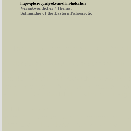
http://tpittaway.tripod.com/china/index.htm
Verantwortlicher / Thema:
Sphingidae of the Eastern Palaearctic
Sie können nach mehreren Suchbegriffen oder
Bei der Suche wird nach dem Suchbegriff in al
wissenschaftlichen und deutschen Namen, so
Artenkennziffern nach Karsholt/Razowski od
der Arten eingeschrängt werden, standardmä
alle in der Datenbank befindlichen Arten ange
Im linken Bereich:
Keine Eingrenzung, alle Arten anzeigen
- S
Arten die im Bundesgebiet vorkommen
- z