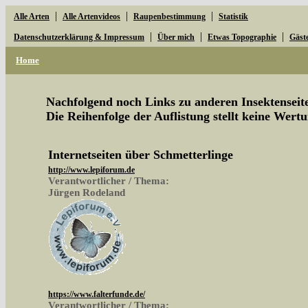
|
|
|
Alle Arten
Alle Artenvideos
Raupenbestimmung
Statistik
|
|
|
Datenschutzerklärung & Impressum
Über mich
Etwas Topographie
Gäst
Home
Nachfolgend noch Links zu anderen Insektenseite
Die Reihenfolge der Auflistung stellt keine Wertu
Internetseiten über Schmetterlinge
http://www.lepiforum.de
Verantwortlicher / Thema:
Jürgen Rodeland
https://www.falterfunde.de/
Verantwortlicher / Thema: