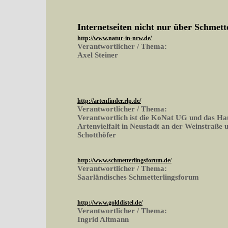
Internetseiten nicht nur über Schmett
http://www.natur-in-nrw.de/
Verantwortlicher / Thema:
Axel Steiner
http://artenfinder.rlp.de/
Verantwortlicher / Thema:
Verantwortlich ist die KoNat UG und das Ha
Artenvielfalt in Neustadt an der Weinstraße 
Schotthöfer
http://www.schmetterlingsforum.de/
Verantwortlicher / Thema:
Saarländisches Schmetterlingsforum
http://www.golddistel.de/
Verantwortlicher / Thema:
Ingrid Altmann