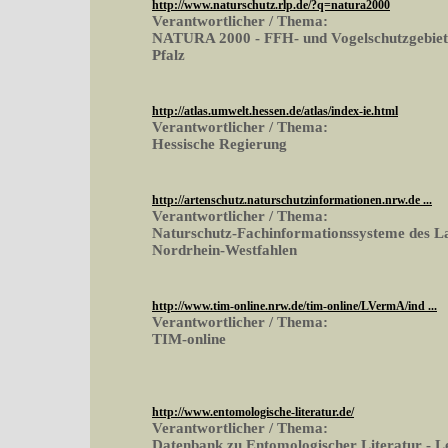
http://www.naturschutz.rlp.de/?q=natura2000
Verantwortlicher / Thema:
NATURA 2000 - FFH- und Vogelschutzgebiete
Pfalz
http://atlas.umwelt.hessen.de/atlas/index-ie.html
Verantwortlicher / Thema:
Hessische Regierung
http://artenschutz.naturschutzinformationen.nrw.de ...
Verantwortlicher / Thema:
Naturschutz-Fachinformationssysteme des L
Nordrhein-Westfahlen
http://www.tim-online.nrw.de/tim-online/LVermA/ind ...
Verantwortlicher / Thema:
TIM-online
http://www.entomologische-literatur.de/
Verantwortlicher / Thema:
Datenbank zu Entomologischer Literatur - L