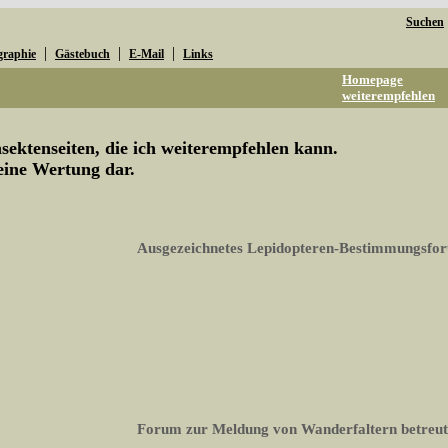
Suchen
|
|
|
graphie
Gästebuch
E-Mail
Links
Homepage
weiterempfehlen
ektenseiten, die ich weiterempfehlen kann.
keine Wertung dar.
Ausgezeichnetes Lepidopteren-Bestimmungsfo
Forum zur Meldung von Wanderfaltern betreut