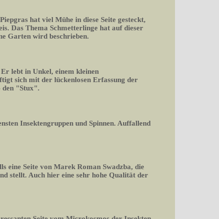
 Piepgras hat viel Mühe in diese Seite gesteckt,
is. Das Thema Schmetterlinge hat auf dieser
ene Garten wird beschrieben.
r lebt in Unkel, einem kleinen
igt sich mit der lückenlosen Erfassung der
 den "Stux".
densten Insektengruppen und Spinnen. Auffallend
falls eine Seite von Marek Roman Swadzba, die
d stellt. Auch hier eine sehr hohe Qualität der
teressanten Seite vom Microkosmos der Insekten