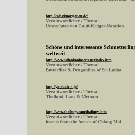
http://calc.gknavigation.de/
Verantwortlicher / Thema:
Umrechnen von Gauß-Krüger-Notation
Schöne und interessante Schmetterling
weltweit
http://www.srilankaninsects.net/index.htm
Verantwortlicher / Thema:
Butterflies & Dragonflies of Sri Lanka
http://yutaka.it-n.jp/
Verantwortlicher / Thema:
Thailand, Laos & Vietnam
http://www.thaibugs.com/thaibugs.htm
Verantwortlicher / Thema:
insects from the forests of Chiang Mai