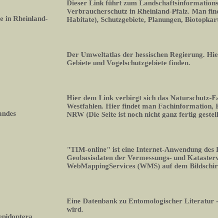
Dieser Link führt zum Landschaftsinformation
Verbraucherschutz in Rheinland-Pfalz. Man fin
 in Rheinland-
Habitate), Schutzgebiete, Planungen, Biotopka
Der Umweltatlas der hessischen Regierung. Hi
Gebiete und Vogelschutzgebiete finden.
Hier dem Link verbirgt sich das Naturschutz-
Westfahlen. Hier findet man Fachinformation,
andes
NRW (Die Seite ist noch nicht ganz fertig gestell
"TIM-online" ist eine Internet-Anwendung des
Geobasisdaten der Vermessungs- und Kataste
WebMappingServices (WMS) auf dem Bildschi
Eine Datenbank zu Entomologischer Literatur -
wird.
epidoptera