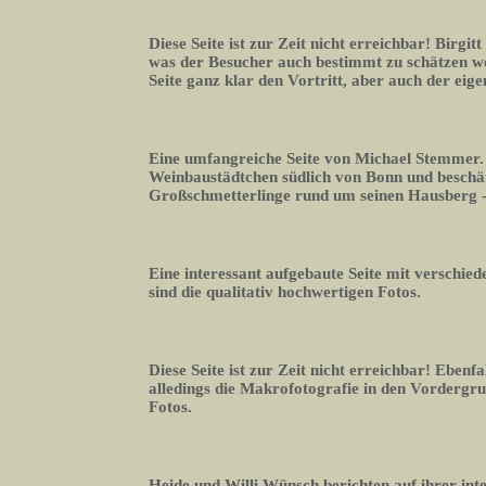
Diese Seite ist zur Zeit nicht erreichbar! Birgitt
was der Besucher auch bestimmt zu schätzen we
Seite ganz klar den Vortritt, aber auch der eig
Eine umfangreiche Seite von Michael Stemmer. E
Weinbaustädtchen südlich von Bonn und beschäft
Großschmetterlinge rund um seinen Hausberg -
Eine interessant aufgebaute Seite mit verschie
sind die qualitativ hochwertigen Fotos.
Diese Seite ist zur Zeit nicht erreichbar! Eben
alledings die Makrofotografie in den Vordergrun
Fotos.
Heide und Willi Wünsch berichten auf ihrer in