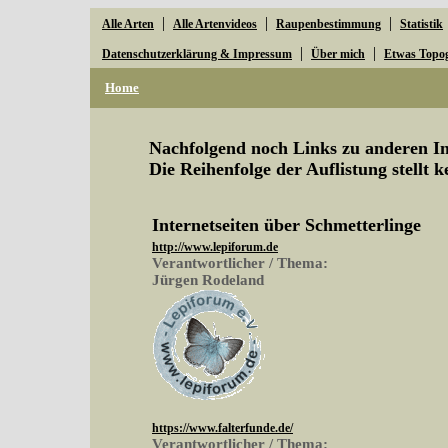
|
|
|
Alle Arten
Alle Artenvideos
Raupenbestimmung
Statistik
|
|
Datenschutzerklärung & Impressum
Über mich
Etwas Topo
Home
Nachfolgend noch Links zu anderen Ins
Die Reihenfolge der Auflistung stellt 
Internetseiten über Schmetterlinge
http://www.lepiforum.de
Verantwortlicher / Thema:
Jürgen Rodeland
https://www.falterfunde.de/
Verantwortlicher / Thema: