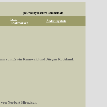
powerd by insekten-sammeln.de
Seite
Änderungsliste
Bookmarken
rum von Erwin Rennwald und Jürgen Rodeland.
 von Norbert Hirneisen.