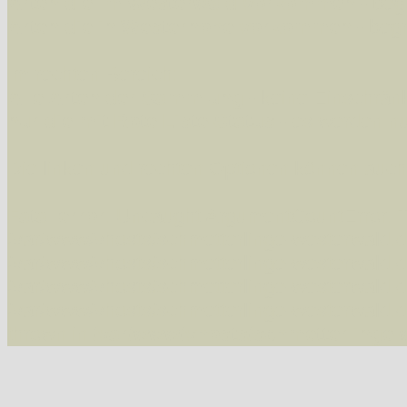
Arten die im Westerwald vorkommen
- beg
Arten die in Westernohe vorkommen
- beg
Im rechten Bereich:
Alle Arten der Sammlung
- keine Einschrän
nur die mit Rote Liste-Status
- es werden nur
Die linken und rechten Optionen können auch
Fatal error
: Uncaught ArgumentCountError: T
/var/www/vhosts/schmetterlinge-westerwald.de/
/var/www/vhosts/schmetterlinge-westerwald.de
/var/www/vhosts/schmetterlinge-westerwald.de
/var/www/vhosts/schmetterlinge-westerwald.de/
thrown in
/var/www/vhosts/schmetterlinge-w