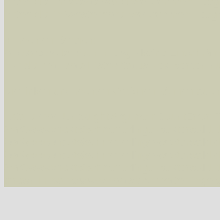
Arten die im Westerwald vorkommen
- beg
Arten die in Westernohe vorkommen
- beg
Im rechten Bereich:
Alle Arten der Sammlung
- keine Einschrän
nur die mit Rote Liste-Status
- es werden nur
Die linken und rechten Optionen können auch
Fatal error
: Uncaught ArgumentCountError: T
/var/www/vhosts/schmetterlinge-westerwald.de/
/var/www/vhosts/schmetterlinge-westerwald.de
/var/www/vhosts/schmetterlinge-westerwald.de
/var/www/vhosts/schmetterlinge-westerwald.de/
thrown in
/var/www/vhosts/schmetterlinge-w