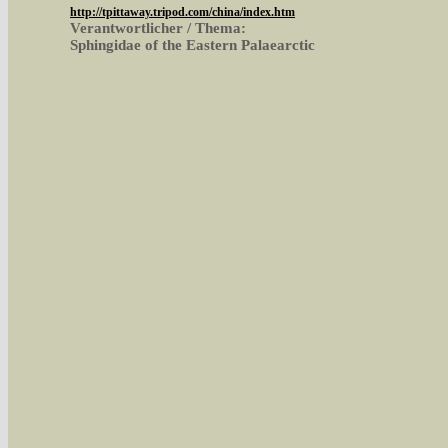
http://tpittaway.tripod.com/china/index.htm
Verantwortlicher / Thema:
Sphingidae of the Eastern Palaearctic
Sie können nach mehreren Suchbegriffen oder
Bei der Suche wird nach dem Suchbegriff in al
wissenschaftlichen und deutschen Namen, so
Artenkennziffern nach Karsholt/Razowski od
der Arten eingeschrängt werden, standardmä
alle in der Datenbank befindlichen Arten ange
Im linken Bereich:
Keine Eingrenzung, alle Arten anzeigen
- S
Arten die im Bundesgebiet vorkommen
- z