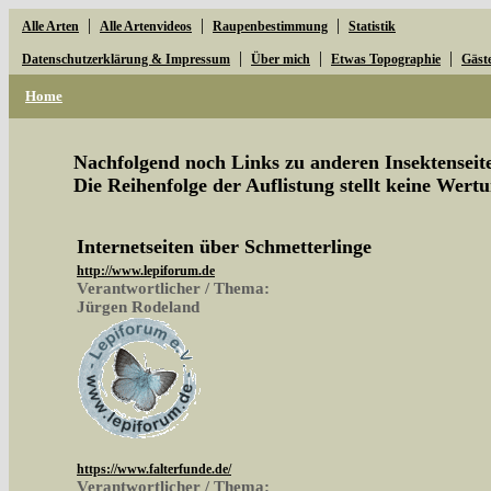
|
|
|
Alle Arten
Alle Artenvideos
Raupenbestimmung
Statistik
|
|
|
Datenschutzerklärung & Impressum
Über mich
Etwas Topographie
Gäst
Home
Nachfolgend noch Links zu anderen Insektenseite
Die Reihenfolge der Auflistung stellt keine Wertu
Internetseiten über Schmetterlinge
http://www.lepiforum.de
Verantwortlicher / Thema:
Jürgen Rodeland
https://www.falterfunde.de/
Verantwortlicher / Thema: