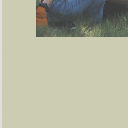
Sie können nach mehreren Suchbegriffen oder
Bei der Suche wird nach dem Suchbegriff in al
wissenschaftlichen und deutschen Namen, so
Artenkennziffern nach Karsholt/Razowski od
der Arten eingeschrängt werden, standardmä
alle in der Datenbank befindlichen Arten ange
Im linken Bereich:
Keine Eingrenzung, alle Arten anzeigen
- S
Arten die im Bundesgebiet vorkommen
- z