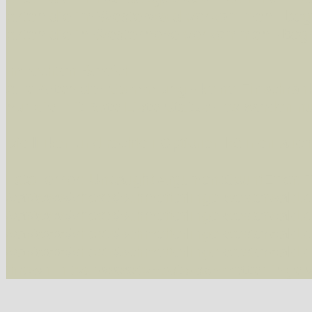
Arten die im Westerwald vorkommen
- beg
Arten die in Westernohe vorkommen
- beg
Im rechten Bereich:
Alle Arten der Sammlung
- keine Einschrän
nur die mit Rote Liste-Status
- es werden nur
Die linken und rechten Optionen können auch
Fatal error
: Uncaught ArgumentCountError: T
/var/www/vhosts/schmetterlinge-westerwald.de/
/var/www/vhosts/schmetterlinge-westerwald.de
/var/www/vhosts/schmetterlinge-westerwald.de
/var/www/vhosts/schmetterlinge-westerwald.de
thrown in
/var/www/vhosts/schmetterlinge-w