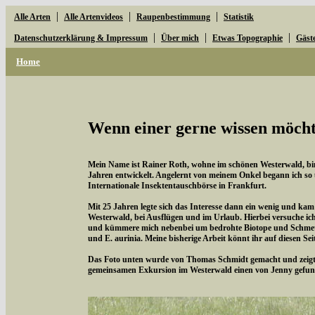
|
|
|
Alle Arten
Alle Artenvideos
Raupenbestimmung
Statistik
|
|
|
Datenschutzerklärung & Impressum
Über mich
Etwas Topographie
Gäst
Home
Wenn einer gerne wissen möchte
Mein Name ist Rainer Roth, wohne im schönen Westerwald, bin 
Jahren entwickelt. Angelernt von meinem Onkel begann ich so
Internationale Insektentauschbörse in Frankfurt.
Mit 25 Jahren legte sich das Interesse dann ein wenig und kam
Westerwald, bei Ausflügen und im Urlaub. Hierbei versuche i
und kümmere mich nebenbei um bedrohte Biotope und Schmette
und E. aurinia. Meine bisherige Arbeit könnt ihr auf diesen Se
Das Foto unten wurde von Thomas Schmidt gemacht und zeigt d
gemeinsamen Exkursion im Westerwald einen von Jenny gefun