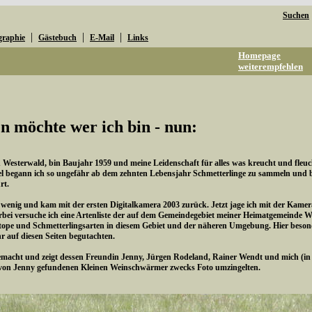
Suchen
|
|
|
graphie
Gästebuch
E-Mail
Links
Homepage
weiterempfehlen
n möchte wer ich bin - nun:
esterwald, bin Baujahr 1959 und meine Leidenschaft für alles was kreucht und fleucht 
l begann ich so ungefähr ab dem zehnten Lebensjahr Schmetterlinge zu sammeln und be
rt.
n wenig und kam mit der ersten Digitalkamera 2003 zurück. Jetzt jage ich mit der Kame
rbei versuche ich eine Artenliste der auf dem Gemeindegebiet meiner Heimatgemeinde 
pe und Schmetterlingsarten in diesem Gebiet und der näheren Umgebung. Hier besonde
hr auf diesen Seiten begutachten.
cht und zeigt dessen Freundin Jenny, Jürgen Rodeland, Rainer Wendt und mich (in de
von Jenny gefundenen Kleinen Weinschwärmer zwecks Foto umzingelten.