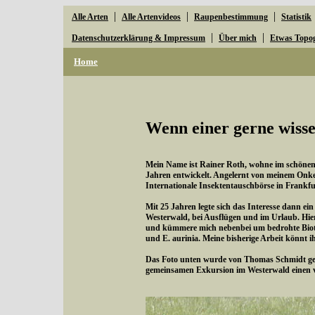
|
|
|
Alle Arten
Alle Artenvideos
Raupenbestimmung
Statistik
|
|
Datenschutzerklärung & Impressum
Über mich
Etwas Topo
Home
Wenn einer gerne wisse
Mein Name ist Rainer Roth, wohne im schönen W
Jahren entwickelt. Angelernt von meinem Onke
Internationale Insektentauschbörse in Frankfu
Mit 25 Jahren legte sich das Interesse dann ei
Westerwald, bei Ausflügen und im Urlaub. Hie
und kümmere mich nebenbei um bedrohte Bioto
und E. aurinia. Meine bisherige Arbeit könnt i
Das Foto unten wurde von Thomas Schmidt gema
gemeinsamen Exkursion im Westerwald einen 