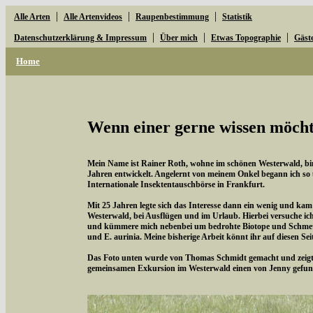
|
|
|
Alle Arten
Alle Artenvideos
Raupenbestimmung
Statistik
|
|
|
Datenschutzerklärung & Impressum
Über mich
Etwas Topographie
Gäst
Home
Wenn einer gerne wissen möchte
Mein Name ist Rainer Roth, wohne im schönen Westerwald, bin 
Jahren entwickelt. Angelernt von meinem Onkel begann ich so
Internationale Insektentauschbörse in Frankfurt.
Mit 25 Jahren legte sich das Interesse dann ein wenig und kam
Westerwald, bei Ausflügen und im Urlaub. Hierbei versuche i
und kümmere mich nebenbei um bedrohte Biotope und Schmette
und E. aurinia. Meine bisherige Arbeit könnt ihr auf diesen Se
Das Foto unten wurde von Thomas Schmidt gemacht und zeigt d
gemeinsamen Exkursion im Westerwald einen von Jenny gefun