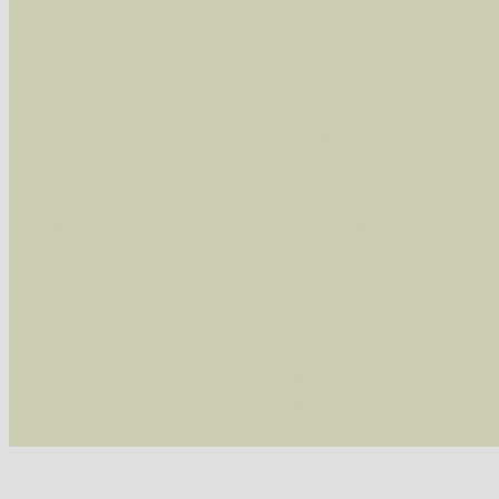
Arten die im Westerwald vorkommen
- beg
Arten die in Westernohe vorkommen
- beg
Im rechten Bereich:
Alle Arten der Sammlung
- keine Einschrän
nur die mit Rote Liste-Status
- es werden nur
Die linken und rechten Optionen können auch
Fatal error
: Uncaught ArgumentCountError: T
/var/www/vhosts/schmetterlinge-westerwald.de/
/var/www/vhosts/schmetterlinge-westerwald.de
/var/www/vhosts/schmetterlinge-westerwald.de
/var/www/vhosts/schmetterlinge-westerwald.de
thrown in
/var/www/vhosts/schmetterlinge-w