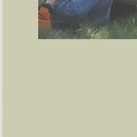
Sie können nach mehreren Suchbegriffen oder
Bei der Suche wird nach dem Suchbegriff in al
wissenschaftlichen und deutschen Namen, so
Artenkennziffern nach Karsholt/Razowski od
der Arten eingeschrängt werden, standardmä
alle in der Datenbank befindlichen Arten ange
Im linken Bereich:
Keine Eingrenzung, alle Arten anzeigen
- S
Arten die im Bundesgebiet vorkommen
- z