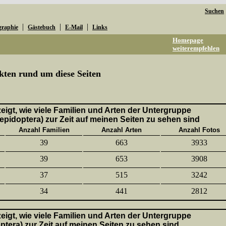
Suchen
|
|
|
graphie
Gästebuch
E-Mail
Links
Homepage
weiterempfehlen
kten rund um diese Seiten
 zeigt, wie viele Familien und Arten der Untergruppe
epidoptera) zur Zeit auf meinen Seiten zu sehen sind
Anzahl Familien
Anzahl Arten
Anzahl Fotos
39
663
3933
39
653
3908
37
515
3242
34
441
2812
 zeigt, wie viele Familien und Arten der Untergruppe
ptera) zur Zeit auf meinen Seiten zu sehen sind