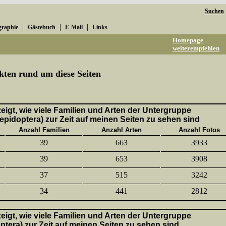
Suchen
|
|
|
graphie
Gästebuch
E-Mail
Links
Homepage
weiterempfehlen
kten rund um diese Seiten
 zeigt, wie viele Familien und Arten der Untergruppe
epidoptera) zur Zeit auf meinen Seiten zu sehen sind
Anzahl Familien
Anzahl Arten
Anzahl Fotos
39
663
3933
39
653
3908
37
515
3242
34
441
2812
 zeigt, wie viele Familien und Arten der Untergruppe
ptera) zur Zeit auf meinen Seiten zu sehen sind