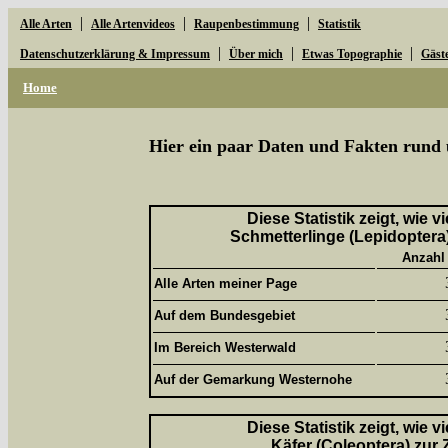
|
|
|
Alle Arten
Alle Artenvideos
Raupenbestimmung
Statistik
|
|
|
Datenschutzerklärung & Impressum
Über mich
Etwas Topographie
Gäst
Home
Hier ein paar Daten und Fakten rund 
Diese Statistik zeigt, wie 
Schmetterlinge (Lepidoptera)
Anzahl
Alle Arten meiner Page
Auf dem Bundesgebiet
Im Bereich Westerwald
Auf der Gemarkung Westernohe
Diese Statistik zeigt, wie 
Käfer (Coleoptera) zur 