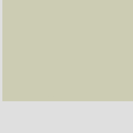
Im rechten Bereich:
Alle Arten der Sammlung
- keine Einschrän
nur die mit Rote Liste-Status
- es werden nur
Die linken und rechten Optionen können auch
Fatal error
: Uncaught ArgumentCountError: T
/var/www/vhosts/schmetterlinge-westerwald.de/
/var/www/vhosts/schmetterlinge-westerwald.de
/var/www/vhosts/schmetterlinge-westerwald.de
/var/www/vhosts/schmetterlinge-westerwald.de/
thrown in
/var/www/vhosts/schmetterlinge-w