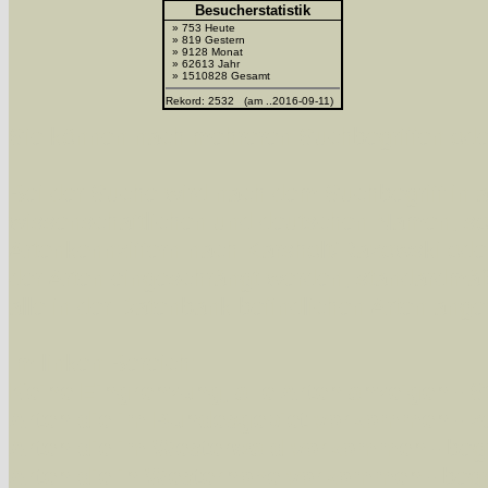
Besucherstatistik
» 753 Heute
» 819 Gestern
» 9128 Monat
» 62613 Jahr
» 1510828 Gesamt
Rekord: 2532 (am ..2016-09-11)
Sie können nach mehreren Suchbegriffen oder
Bei der Suche wird nach dem Suchbegriff in al
wissenschaftlichen und deutschen Namen, so
Artenkennziffern nach Karsholt/Razowski od
der Arten eingeschrängt werden, standardmä
alle in der Datenbank befindlichen Arten ange
Im linken Bereich:
Keine Eingrenzung, alle Arten anzeigen
- S
Arten die im Bundesgebiet vorkommen
- z
Arten die im Westerwald vorkommen
- beg
Arten die in Westernohe vorkommen
- beg