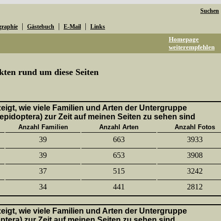
Suchen
|
|
|
graphie
Gästebuch
E-Mail
Links
Homepage
weiterempfehlen
kten rund um diese Seiten
 zeigt, wie viele Familien und Arten der Untergruppe
epidoptera) zur Zeit auf meinen Seiten zu sehen sind
Anzahl Familien
Anzahl Arten
Anzahl Fotos
39
663
3933
39
653
3908
37
515
3242
34
441
2812
 zeigt, wie viele Familien und Arten der Untergruppe
ptera) zur Zeit auf meinen Seiten zu sehen sind