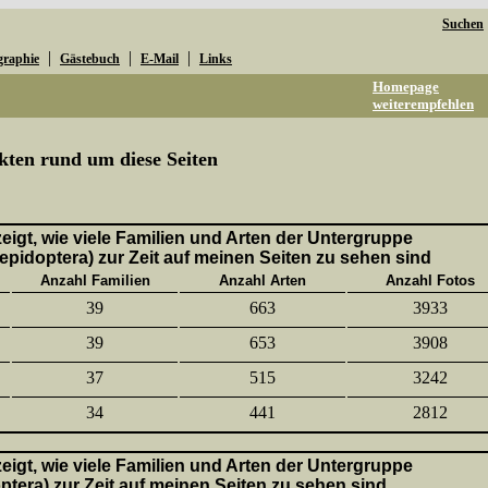
Suchen
|
|
|
graphie
Gästebuch
E-Mail
Links
Homepage
weiterempfehlen
kten rund um diese Seiten
 zeigt, wie viele Familien und Arten der Untergruppe
epidoptera) zur Zeit auf meinen Seiten zu sehen sind
Anzahl Familien
Anzahl Arten
Anzahl Fotos
39
663
3933
39
653
3908
37
515
3242
34
441
2812
 zeigt, wie viele Familien und Arten der Untergruppe
ptera) zur Zeit auf meinen Seiten zu sehen sind