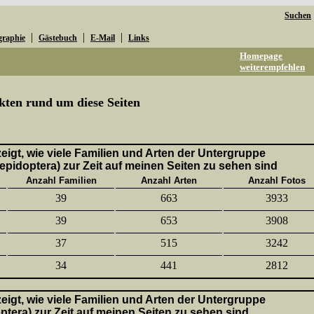
Suchen
|
|
|
graphie
Gästebuch
E-Mail
Links
Homepage
weiterempfehlen
kten rund um diese Seiten
 zeigt, wie viele Familien und Arten der Untergruppe
epidoptera) zur Zeit auf meinen Seiten zu sehen sind
Anzahl Familien
Anzahl Arten
Anzahl Fotos
39
663
3933
39
653
3908
37
515
3242
34
441
2812
 zeigt, wie viele Familien und Arten der Untergruppe
ptera) zur Zeit auf meinen Seiten zu sehen sind