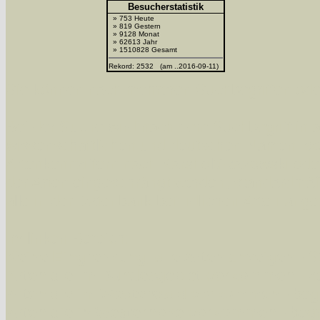
Besucherstatistik
» 753 Heute
» 819 Gestern
» 9128 Monat
» 62613 Jahr
» 1510828 Gesamt
Rekord: 2532 (am ..2016-09-11)
Sie können nach mehreren Suchbegriffen oder
Bei der Suche wird nach dem Suchbegriff in al
wissenschaftlichen und deutschen Namen, so
Artenkennziffern nach Karsholt/Razowski od
der Arten eingeschrängt werden, standardmä
alle in der Datenbank befindlichen Arten ange
Im linken Bereich:
Keine Eingrenzung, alle Arten anzeigen
- S
Arten die im Bundesgebiet vorkommen
- z
Arten die im Westerwald vorkommen
- beg
Arten die in Westernohe vorkommen
- beg