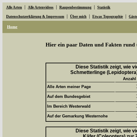
|
|
|
Alle Arten
Alle Artenvideos
Raupenbestimmung
Statistik
|
|
|
Datenschutzerklärung & Impressum
Über mich
Etwas Topographie
Gäst
Home
Hier ein paar Daten und Fakten rund 
Diese Statistik zeigt, wie 
Schmetterlinge (Lepidoptera)
Anzahl
Alle Arten meiner Page
Auf dem Bundesgebiet
Im Bereich Westerwald
Auf der Gemarkung Westernohe
Diese Statistik zeigt, wie 
Käfer (Coleoptera) zur 