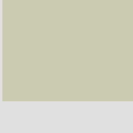
Im rechten Bereich:
Alle Arten der Sammlung
- keine Einschrän
nur die mit Rote Liste-Status
- es werden nur
Die linken und rechten Optionen können auch
Fatal error
: Uncaught ArgumentCountError: T
/var/www/vhosts/schmetterlinge-westerwald.de/
/var/www/vhosts/schmetterlinge-westerwald.de
/var/www/vhosts/schmetterlinge-westerwald.de
/var/www/vhosts/schmetterlinge-westerwald.de/
thrown in
/var/www/vhosts/schmetterlinge-w